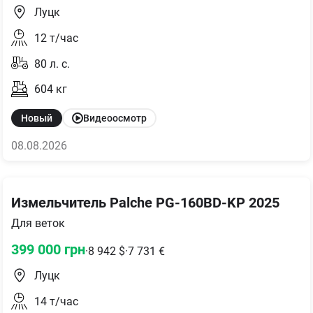
Луцк
12
т/час
80
л. с.
604
кг
Новый
Видеоосмотр
08.08.2026
Измельчитель Palche PG-160BD-KP 2025
Для веток
399 000
грн
·
8 942
$
·
7 731
€
Луцк
14
т/час