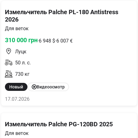
Измельчитель Palche PL-180 Antistress
2026
Для веток
310 000
грн
·
6 948
$
·
6 007
€
Луцк
50
л. с.
730
кг
Новый
Видеоосмотр
17.07.2026
Измельчитель Palche PG-120BD 2025
Для веток