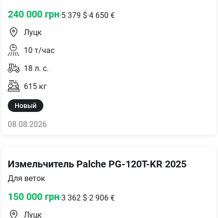
240 000
грн
·
5 379
$
·
4 650
€
Луцк
10
т/час
18
л. с.
615
кг
Новый
08.08.2026
Измельчитель Palche PG-120T-KR 2025
Для веток
150 000
грн
·
3 362
$
·
2 906
€
Луцк