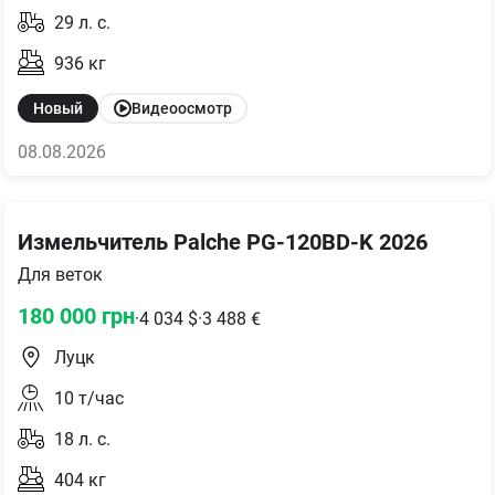
29
л. с.
936
кг
Новый
Видеоосмотр
08.08.2026
Измельчитель Palche PG-120BD-K 2026
Для веток
180 000
грн
·
4 034
$
·
3 488
€
Луцк
10
т/час
18
л. с.
404
кг