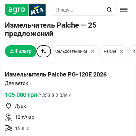
Измельчитель Palche — 25
предложений
Фильтр
Сельхозтехника
Palche
И
Измельчитель Palche PG-120E 2026
Для веток
105 000
грн
·
2 353
$
·
2 034
€
Луцк
10
т/час
15
л. с.