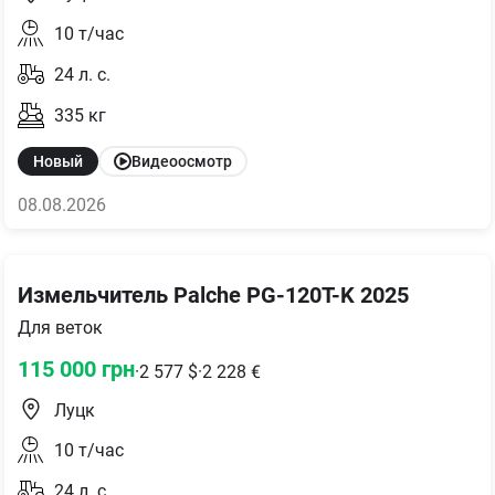
10
т/час
24
л. с.
335
кг
Новый
Видеоосмотр
08.08.2026
Измельчитель Palche PG-120T-K 2025
Для веток
115 000
грн
·
2 577
$
·
2 228
€
Луцк
10
т/час
24
л. с.