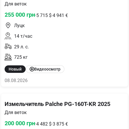
Для веток
255 000
грн
·
5 715
$
·
4 941
€
Луцк
14
т/час
29
л. с.
725
кг
Новый
Видеоосмотр
08.08.2026
Измельчитель Palche PG-160T-KR 2025
Для веток
200 000
грн
·
4 482
$
·
3 875
€