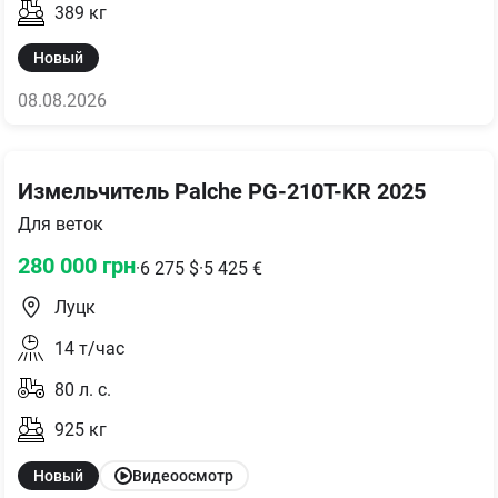
389
кг
Новый
08.08.2026
Измельчитель Palche PG-210T-KR 2025
Для веток
280 000
грн
·
6 275
$
·
5 425
€
Луцк
14
т/час
80
л. с.
925
кг
Новый
Видеоосмотр