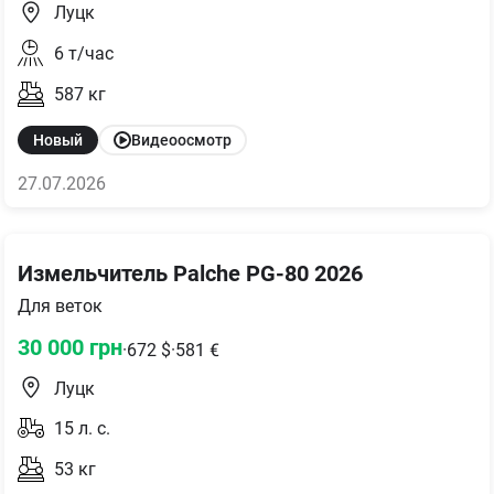
Луцк
6
т/час
587
кг
Новый
Видеоосмотр
27.07.2026
Измельчитель Palche PG-80 2026
Для веток
30 000
грн
·
672
$
·
581
€
Луцк
15
л. с.
53
кг