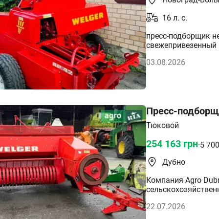
16
л. с.
пресс-подборщик не
свежепривезенный и
оригинале. Очень 
03.08.2026
к работе, чтобы ра
Так как работаю то
кардан, две новые 
********** Доставля
Пресс-подборщи
Тюковой
254 163
грн
·
5 70
Дубно
Компания Agro Dub
сельскохозяйственной техн
Продажа подержанн
22.07.2026
комбайны, тюкопрес
навесное и прицепн