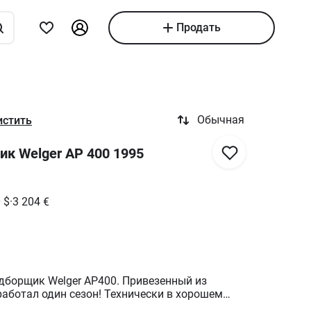
Продать
Обычная
истить
к Welger AP 400 1995
0
$
·
3 204
€
дборщик Welger AP400. Привезенный из
ин сезон! Технически в хорошем
возможна доставка!