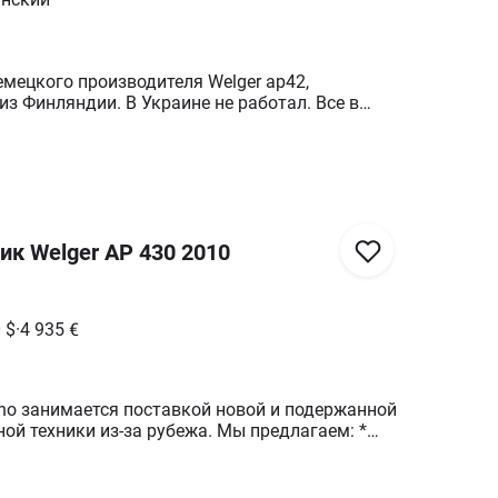
мецкого производителя Welger ар42,
з Финляндии. В Украине не работал. Все в
малая наработка. Пресс полностью подготовлен
ботать у Вас без каких-либо капиталовложений.
лько с Welger более 16 лет. В комплекте новый
катушки ниток.. Все подробности по телефону.
ю по всей Украине.
к Welger AP 430 2010
0
$
·
4 935
€
no занимается поставкой новой и подержанной
ики из-за рубежа. Мы предлагаем: *
ой техники и оборудования: тракторы,
сы, плуги, сеялки, погрузчики, прицепы,
ое оборудование. * Запчасти (новые и