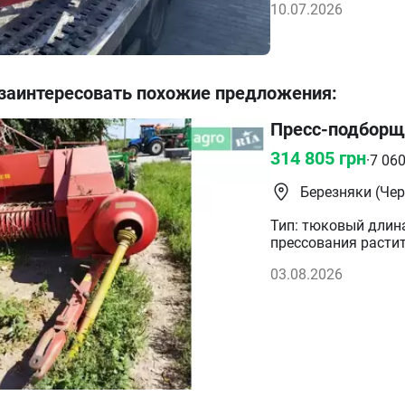
10.07.2026
 заинтересовать похожие предложения
:
Пресс-подборщи
314 805
грн
·
7 06
Березняки (Чер
Тип: тюковый длина 
прессования расти
тюки Ширина камер
03.08.2026
подборщика: 160 с
потребность в мощн
мин Страна произв
гидравлического в
спрессованные тюк