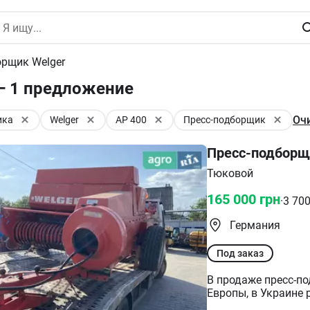
орщик Welger
— 1 предложение
Оч
ика
Welger
AP 400
Пресс-подборщик
Пресс-подборщи
Тюковой
165 000
грн
·
3 70
Германия
Под заказ
В продаже пресс-по
Европы, в Украине работал од
состоянии! Также 