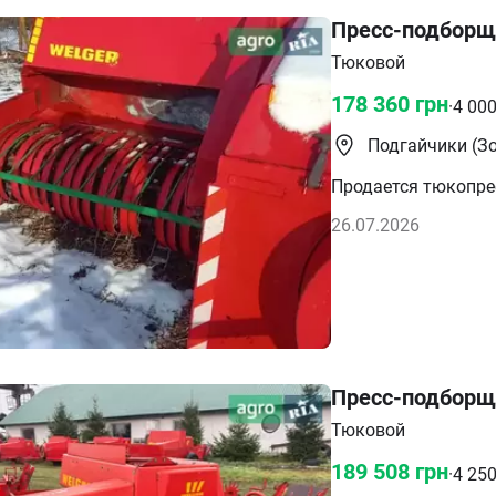
Пресс-подборщи
Тюковой
178 360
грн
·
4 00
Подгайчики (Зо
Продается тюкопрес
26.07.2026
Пресс-подборщи
Тюковой
189 508
грн
·
4 25