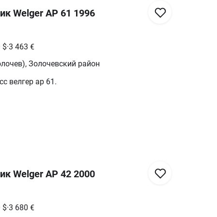
к Welger AP 61 1996
0
$
·
3 463
€
лочев), Золочевский район
с велгер ap 61.
к Welger AP 42 2000
0
$
·
3 680
€