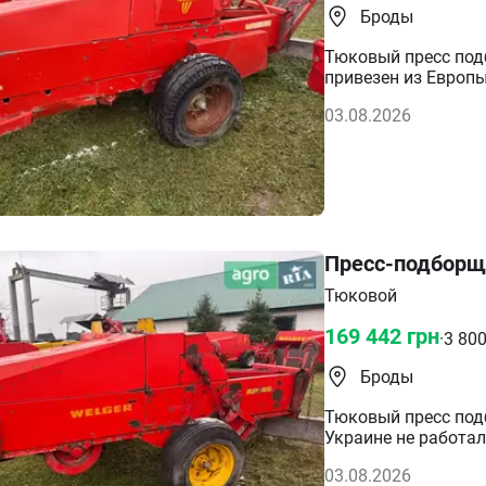
Броды
Тюковый пресс под
привезен из Европы
готов к работе. Ши
03.08.2026
возможность подкл
сеном! сервисное о
Украине Прямо из 
ПО УКРАИНЕ!!! БЕЗ 
Пресс-подборщи
Тюковой
169 442
грн
·
3 80
Броды
Тюковый пресс под
Украине не работал
подборщика: 1,5 м
03.08.2026
к трактору и испыт