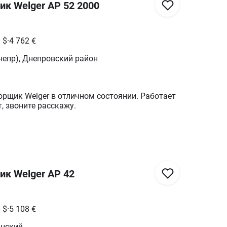
к Welger AP 52 2000
0
$
·
4 762
€
непр), Днепровский район
рщик Welger в отличном состоянии. Работает
т, звоните расскажу.
к Welger AP 42
0
$
·
5 108
€
ынский