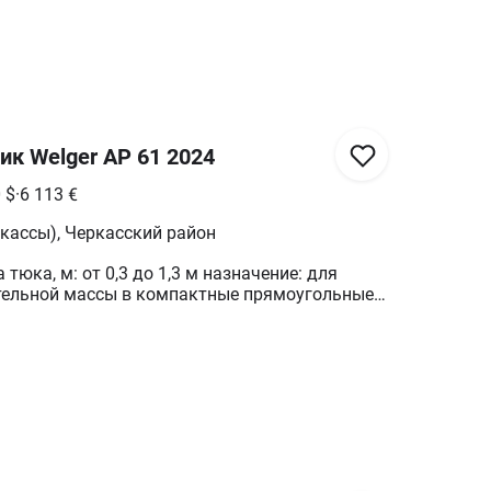
к Welger AP 61 2024
0
$
·
6 113
€
кассы), Черкасский район
тюка, м: от 0,3 до 1,3 м назначение: для
тельной массы в компактные прямоугольные
ы прессования: 48 см рабочая ширина
м высота камеры прессования: 36 см
ости трактора: 35 л. с обороты ВВМ: 540 об/
одитель: Германия оснащен системой
ыброса что позволяет выгружать
и на прицеп присоединяемый сзади прицеп