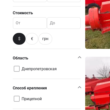
Стоимость
От
До
$
€
грн
Область
Днепропетровская
Способ крепления
Прицепной