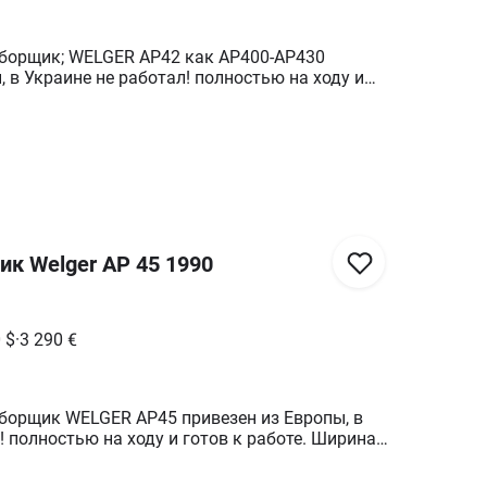
борщик; WELGER AP42 как AP400-AP430
, в Украине не работал! полностью на ходу и
рина подборщика: 1,55 м в комплекте кардан
ючения к трактору и испытания с соломой или
бслуживание-настройка-Доставка по всей
Европы от фермера Без посредников ДОСТАВКА
АВАНСОВ !!! Больше информации по телефону.
к Welger AP 45 1990
0
$
·
3 290
€
борщик WELGER AP45 привезен из Европы, в
! полностью на ходу и готов к работе. Ширина
 в комплекте кардан возможность подключения
ания с соломой или сеном! сервисное