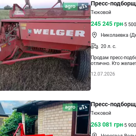
Пресс-подборщи
Тюковой
245 245
грн
·
5 50
Николаевка (Д
20
л. с.
Продам пресс-подбо
отлично. Кто желае
12.07.2026
Пресс-подборщи
Тюковой
263 081
грн
·
5 90
Новоград-Вол