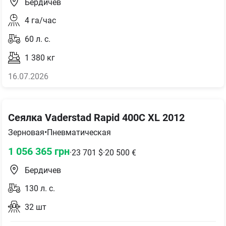
Бердичев
4
га/час
60
л. с.
1 380
кг
16.07.2026
Сеялка Vaderstad Rapid 400C XL 2012
Зерновая
•
Пневматическая
1 056 365
грн
·
23 701
$
·
20 500
€
Бердичев
130
л. с.
32
шт