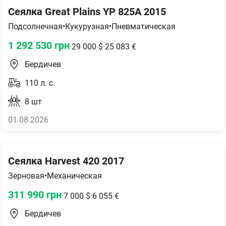
Сеялка Great Plains YP 825A 2015
Подсолнечная
•
Кукурузная
•
Пневматическая
1 292 530
грн
·
29 000
$
·
25 083
€
Бердичев
110
л. с.
8
шт
01.08.2026
Сеялка Harvest 420 2017
Зерновая
•
Механическая
311 990
грн
·
7 000
$
·
6 055
€
Бердичев