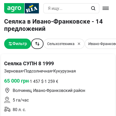
Сеялка в Ивано-Франковске - 14
предложений
Фильтр
Сельхозтехника
Ивано-Франков
Сеялка СУПН 8 1999
Зерновая
•
Подсолнечная
•
Кукурузная
65 000
грн
·
1 457
$
·
1 259
€
Волчинец, Ивано-Франковский район
5
га/час
80
л. с.