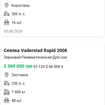
Коростень
300
л. с.
16
шт
05.08.2026
Сеялка Vaderstad Rapid 2008
Зерновая
•
Пневматическая
•
Для сои
2 369 000
грн
·
53 129
$
·
46 000
€
Заставна
250
л. с.
7 400
кг
48
шт