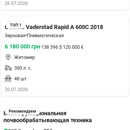
26.07.2026
ТОП
1
Сеялка Vaderstad Rapid A 600C 2018
Зерновая
•
Пневматическая
6 180 000
грн
·
138 596
$
·
120 000
€
Житомир
300
л. с.
48
шт
20.07.2026
Рекомендуем
Многофункциональная
почвообрабатывающая техника