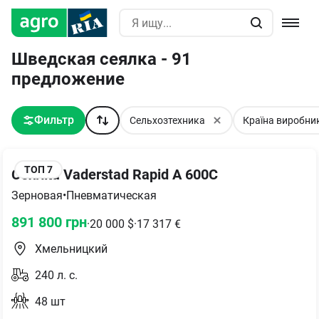
Шведская сеялка - 91
предложение
Фильтр
Сельхозтехника
Країна виробни
ТОП
7
Сеялка Vaderstad Rapid A 600C
Зерновая
•
Пневматическая
891 800
грн
·
20 000
$
·
17 317
€
Хмельницкий
240
л. с.
48
шт