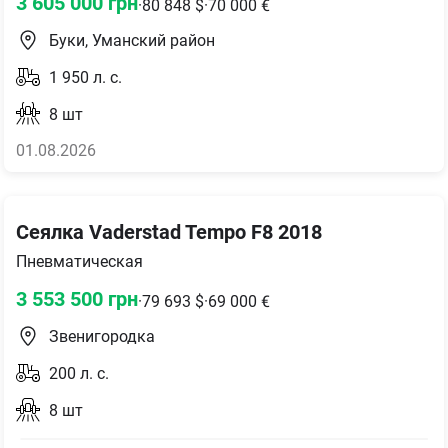
3 605 000
грн
·
80 848
$
·
70 000
€
Буки, Уманский район
1 950
л. с.
8
шт
01.08.2026
Сеялка Vaderstad Tempo F8 2018
Пневматическая
3 553 500
грн
·
79 693
$
·
69 000
€
Звенигородка
200
л. с.
8
шт