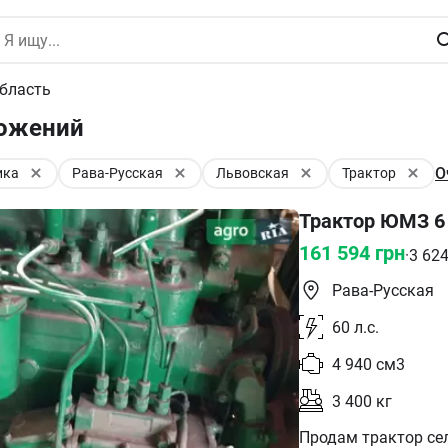
бласть
ложений
О
ика
Рава-Русская
Львовская
Трактор
Трактор ЮМЗ 6
161 594
грн
·
3 62
Рава-Русская
60
л.с.
4 940
см3
3 400
кг
Продам трактор се