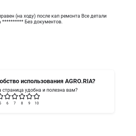
н (на ходу) после кап ремонта Все детали
 ********** Без документов.
обство использования AGRO.RIA?
 страница удобна и полезна вам?
5
6
7
8
9
10