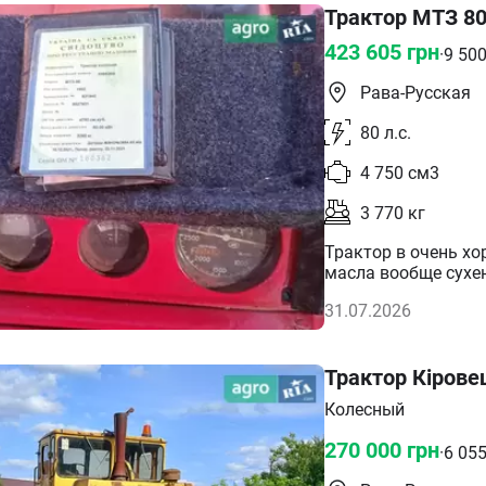
Трактор МТЗ 80
423 605
грн
·
9 50
Рава-Русская
80
л.с.
4 750
см3
3 770
кг
Трактор в очень хо
масла вообще сухен
31.07.2026
Трактор Кірове
Колесный
270 000
грн
·
6 05