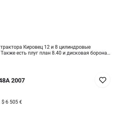
 трактора Кировец 12 и 8 цилиндровые
 Также есть плуг план 8.40 и дисковая борона
дисками. Плуги и дисковая борона без
тся трактор К 701-6500 в поле не работал тягал
дисковая 6700, плуги 1400. Можем
орогу. Возможен обмен на другую сг технику.
48А 2007
3
$
·
6 505
€