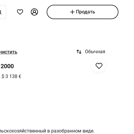
Продать
Обычная
чистить
 2000
4
$
·
3 138
€
льскохозяйственный в разобранном виде.