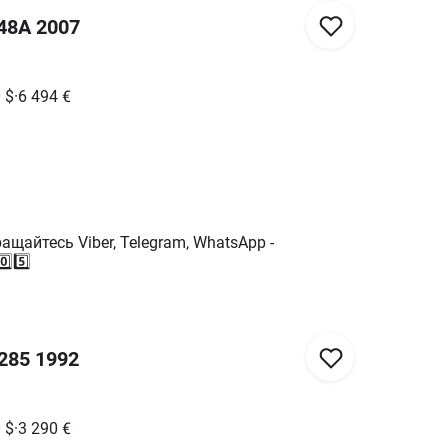
48А 2007
0
$
·
6 494
€
щайтесь Viber, Telegram, WhatsApp -
0️⃣5️⃣
285 1992
0
$
·
3 290
€