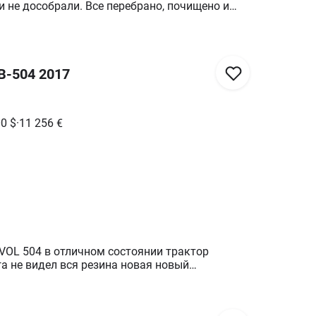
и не дособрали. Все перебрано, почищено и
я дочистить кабину и болотники. Все
тующие также есть.
B-504 2017
00
$
·
11 256
€
VOL 504 в отличном состоянии трактор
га не видел вся резина новая новый
аботает за более подробной информацией
**********