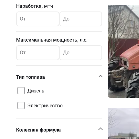
Наработка, мтч
От
До
Максимальная мощность, л.с.
От
До
Тип топлива
Дизель
Электричество
Колесная формула