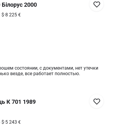
 Білорус 2000
0
$
·
8 225
€
рошем состоянии, с документами, нет утечки
ько везде, все работает полностью.
ць К 701 1989
5
$
·
5 243
€