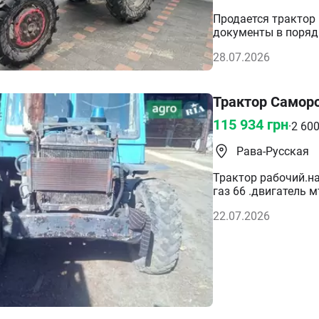
Продается трактор 
документы в поряд
28.07.2026
Трактор Самор
115 934
грн
·
2 60
Рава-Русская
Трактор рабочий.на
газ 66 .двигатель 
капиталили.мклады
22.07.2026
зил.остальное по т
культиватор.фото м