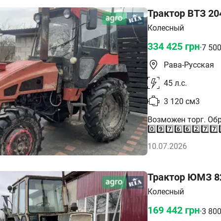
Трактор ВТЗ 20
Колесный
334 425
грн
·
7 50
Рава-Русская
45
л.с.
3 120
см3
Возможен торг. Обра
0️⃣9️⃣7️⃣6️⃣6️⃣2️⃣7️⃣7️⃣
10.07.2026
Трактор ЮМЗ 8
Колесный
169 442
грн
·
3 80