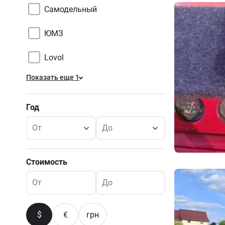
Самодельный
ЮМЗ
Lovol
Показать еще 1
Год
От
До
Стоимость
От
До
$
€
грн