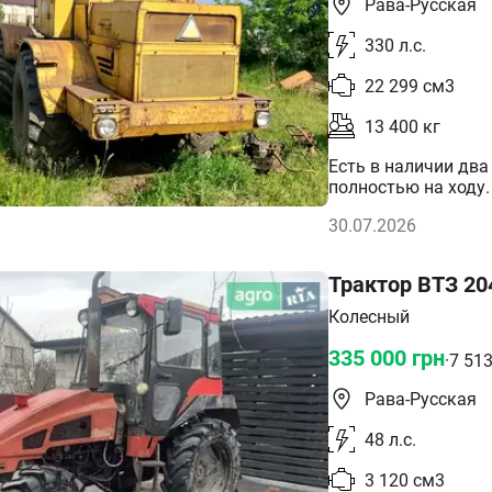
Рава-Русская
330
л.с.
22 299
см3
13 400
кг
Есть в наличии два
полностью на ходу.
Солоха с хорошими 
30.07.2026
трактора не продае
трал, К 700-4500, 
поторговаться на д
Трактор ВТЗ 20
Колесный
335 000
грн
·
7 51
Рава-Русская
48
л.с.
3 120
см3