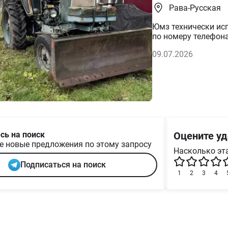
Рава-Русская
Юмз технически исправе
по номеру телефона
09.07.2026
сь на поиск
Оцените уд
е новые предложения по этому запросу
Насколько эта
Подписаться на поиск
1
2
3
4