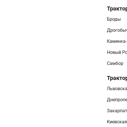
Тракто
Броды
Дрогобы
Каменка-
Новый Р
Самбор
Тракто
Львовска
Днепропе
Закарпат
Киевская