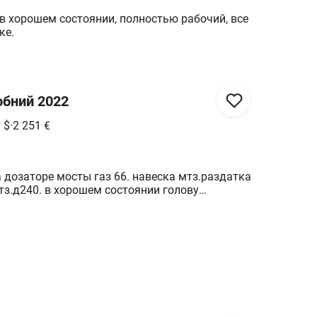
в хорошем состоянии, полностью рабочий, все
ке.
обний 2022
0
$
·
2 251
€
 дозаторе мосты газ 66. навеска мтз.раздатка
мтз.д240. в хорошем состоянии голову
ши тоже .опшим двигатель заебись.коробка
елефону.есть еще плуги бомет 3 корпуса.и
огу на вайбер.мой номер.