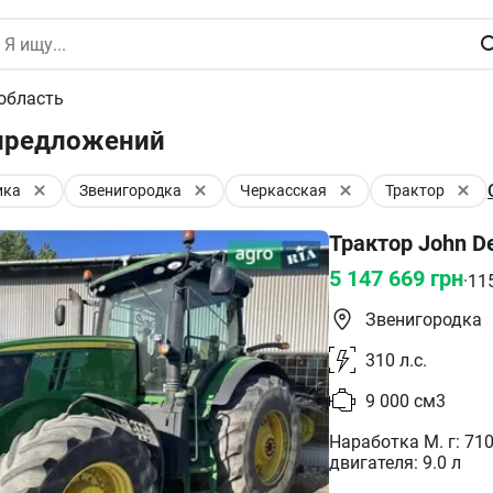
область
 предложений
ика
Звенигородка
Черкасская
Трактор
Трактор John D
5 147 669
грн
·
11
Звенигородка
310
л.с.
9 000
см3
Наработка М. г: 710
двигателя: 9.0 л