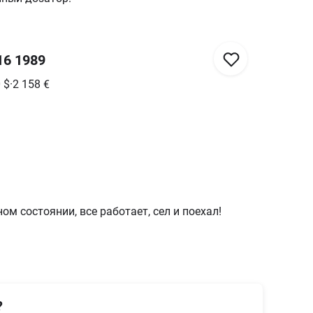
16 1989
0
$
·
2 158
€
ом состоянии, все работает, сел и поехал!
?