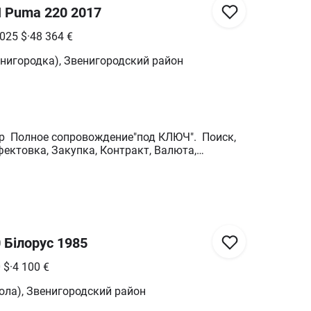
в прошлом году были перебраны генератор и
H Puma 220 2017
лная копия т 25, по узлам и агрегатам
 025
$
·
48 364
€
нигородка), Звенигородский район
ор Полное сопровождение"под КЛЮЧ". Поиск,
фектовка, Закупка, Контракт, Валюта,
а, растаможка, Доставка в хозяйство, Пакет
-2300€, Стандарт-3300€, VIP (+гарантия) -
 Білорус 1985
0
$
·
4 100
€
ола), Звенигородский район