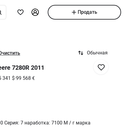
Продать
Обычная
Очистить
eere 7280R 2011
5 341
$
·
99 568
€
0 Серия: 7 наработка: 7100 М / г марка