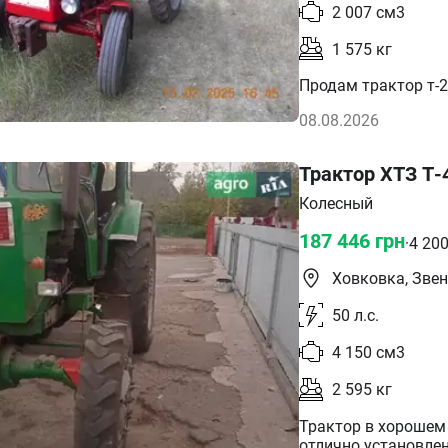
2 007
см3
1 575
кг
Продам трактор т-2
08.08.2026
Трактор ХТЗ Т
Колесный
187 446
грн
·
4 20
Ховковка, Зве
50
л.с.
4 150
см3
2 595
кг
Трактор в хорошем 
отлично.установле