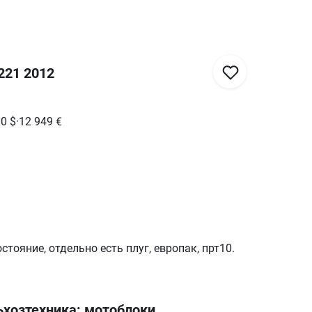
221 2012
00
$
·
12 949
€
тояние, отдельно есть плуг, европак, прт10.
хозтехника: мотоблоки,