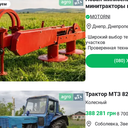
уем
минитракторы 
MOTORNI
Днепр
, Днепроп
- Широкий выбор т
участков
- Проверенная техн
(080) 
Трактор МТЗ 82
Колесный
388 281
грн
·
8 70
Соболевка, Зв