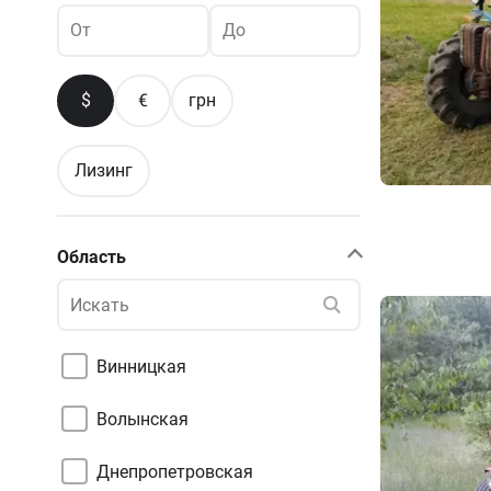
От
До
$
€
грн
Лизинг
Область
Винницкая
Волынская
Днепропетровская