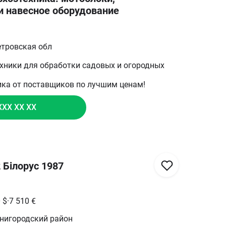
и навесное оборудование
етровская обл
ехники для обработки садовых и огородных
ика от поставщиков по лучшим ценам!
XXX XX XX
 Білорус 1987
0
$
·
7 510
€
енигородский район