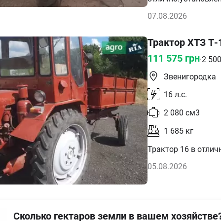
07.08.2026
Трактор ХТЗ Т-
111 575
грн
·
2 50
Звенигородка
16
л.с.
2 080
см3
1 685
кг
Трактор 16 в отличн
05.08.2026
Сколько гектаров земли в вашем хозяйстве