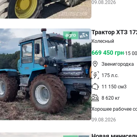
09.08.2026
Трактор ХТЗ 17
Колесный
669 450
грн
·
15 0
Звенигородка
175
л.с.
11 150
см3
8 620
кг
Хорошее рабочее сос
09.08.2026
Новая минисель