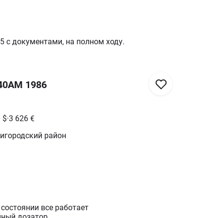
5 с документами, на полном ходу.
-40АМ 1986
0
$
·
3 626
€
нигородский район
состоянии все работает
нный дозатор.