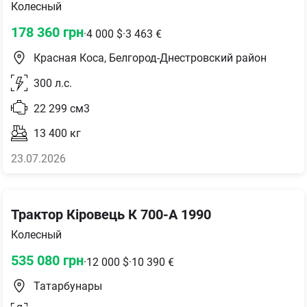
Колесный
178 360
грн
·
4 000
$
·
3 463
€
Красная Коса, Белгород-Днестровский район
300
л.с.
22 299
см3
13 400
кг
23.07.2026
Трактор Кіровець К 700-А 1990
Колесный
535 080
грн
·
12 000
$
·
10 390
€
Татарбунары