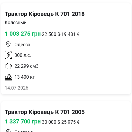
Трактор Кіровець К 701 2018
Колесный
1 003 275
грн
·
22 500
$
·
19 481
€
Одесса
300
л.с.
22 299
см3
13 400
кг
14.07.2026
Трактор Кіровець К 701 2005
1 337 700
грн
·
30 000
$
·
25 975
€