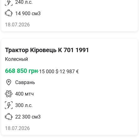
240
л.с.
14 900
см3
18.07.2026
Трактор Кіровець К 701 1991
Колесный
668 850
грн
·
15 000
$
·
12 987
€
Саврань
400
мтч
300
л.с.
22 300
см3
18.07.2026