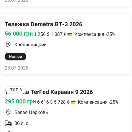
25.07.2026
Тележка Demetra ВТ-3 2026
56 000
грн
·
1 256
$
·
1 087
€
·
Компенсация -25%
Кропивницкий
Новый
23.07.2026
ТОП
3
Тележка TerFed Караван 9 2026
295 000
грн
·
6 616
$
·
5 728
€
·
Компенсация -25%
Белая Церковь
80
л. с.