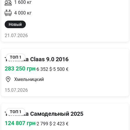
1 600
кг
4 000
кг
Новый
21.07.2026
ТОП
1
Тележка Claas 9.0 2016
283 250
грн
·
6 352
$
·
5 500
€
Хмельницкий
15.07.2026
ТОП
1
Тележка Самодельный 2025
124 807
грн
·
2 799
$
·
2 423
€