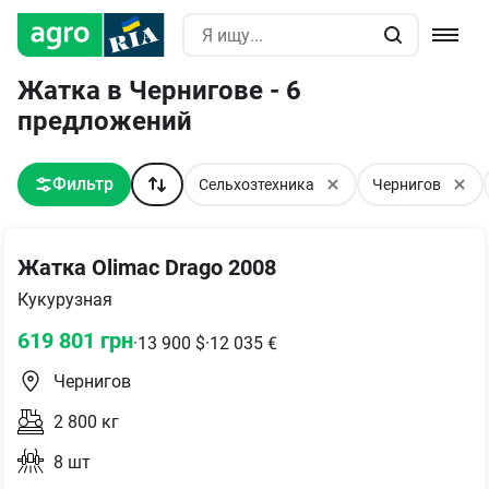
Жатка в Чернигове - 6
предложений
Фильтр
Сельхозтехника
Чернигов
Жатка Olimac Drago 2008
Кукурузная
619 801
грн
·
13 900
$
·
12 035
€
Чернигов
2 800
кг
8
шт