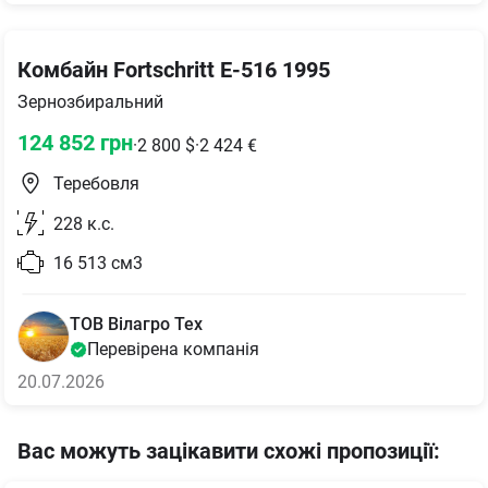
Комбайн Fortschritt E-516 1995
Зернозбиральний
124 852
грн
·
2 800
$
·
2 424
€
Теребовля
228
к.с.
16 513
см3
ТОВ Вілагро Тех
Перевірена компанія
20.07.2026
Вас можуть зацікавити схожі пропозиції
: