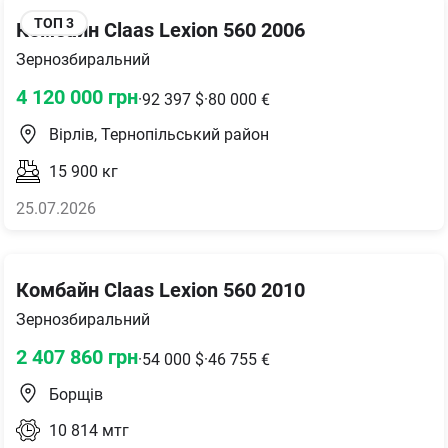
ТОП
3
Комбайн Claas Lexion 560 2006
Зернозбиральний
4 120 000
грн
·
92 397
$
·
80 000
€
Вірлів, Тернопільський район
15 900
кг
25.07.2026
Комбайн Claas Lexion 560 2010
Зернозбиральний
2 407 860
грн
·
54 000
$
·
46 755
€
Борщів
10 814
мтг