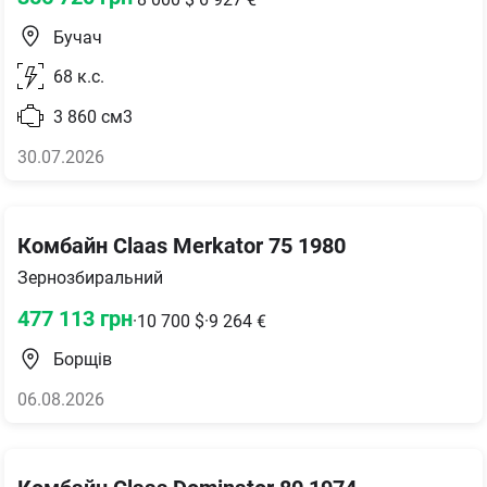
Бучач
68
к.с.
3 860
см3
30.07.2026
Комбайн Claas Merkator 75 1980
Зернозбиральний
477 113
грн
·
10 700
$
·
9 264
€
Борщів
06.08.2026