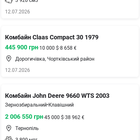
3 920
см3
12.07.2026
Комбайн Claas Compact 30 1979
445 900
грн
·
10 000
$
·
8 658
€
Дорогичівка, Чортківський район
12.07.2026
Комбайн John Deere 9660 WTS 2003
Зернозбиральний
•
Клавішний
2 006 550
грн
·
45 000
$
·
38 962
€
Тернопіль
3 800
мтг