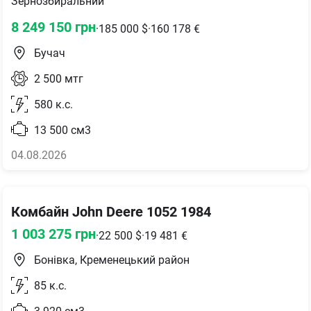
Зернозбиральний
8 249 150
грн
·
185 000
$
·
160 178
€
Бучач
2 500
мтг
580
к.с.
13 500
см3
04.08.2026
Комбайн John Deere 1052 1984
1 003 275
грн
·
22 500
$
·
19 481
€
Бонівка, Кременецький район
85
к.с.