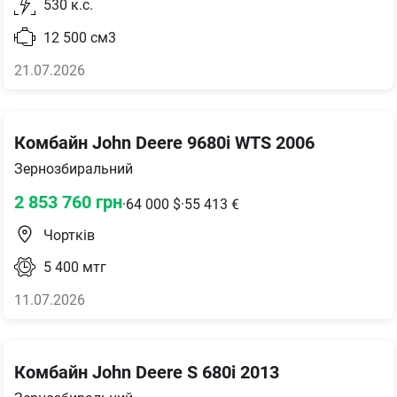
530
к.с.
12 500
см3
21.07.2026
Комбайн John Deere 9680i WTS 2006
Зернозбиральний
2 853 760
грн
·
64 000
$
·
55 413
€
Чортків
5 400
мтг
11.07.2026
Комбайн John Deere S 680i 2013