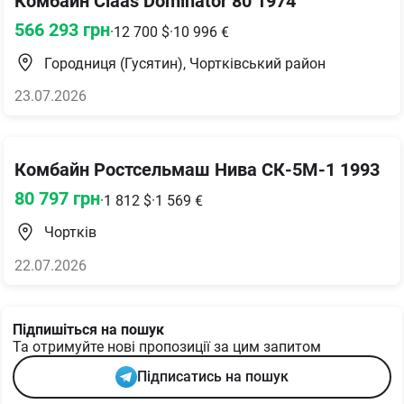
Комбайн Claas Dominator 80 1974
566 293
грн
·
12 700
$
·
10 996
€
Городниця (Гусятин), Чортківський район
23.07.2026
Комбайн Ростсельмаш Нива СК-5М-1 1993
80 797
грн
·
1 812
$
·
1 569
€
Чортків
22.07.2026
Підпишіться на пошук
Та отримуйте нові пропозиції за цим запитом
Підписатись на пошук