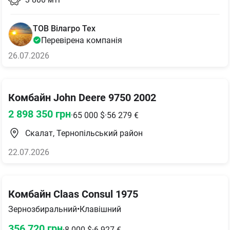
ТОВ Вілагро Тех
Перевірена компанія
26.07.2026
Комбайн John Deere 9750 2002
2 898 350
грн
·
65 000
$
·
56 279
€
Скалат, Тернопільський район
22.07.2026
Комбайн Claas Consul 1975
Зернозбиральний
•
Клавішний
356 720
грн
·
8 000
$
·
6 927
€