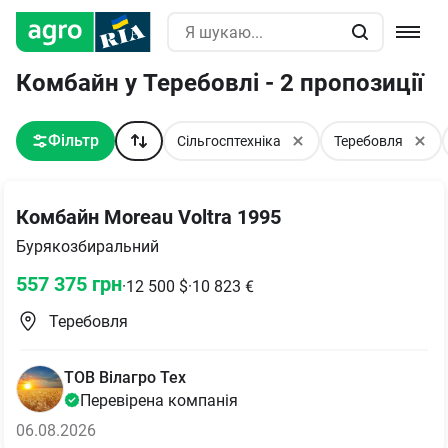
Комбайн у Теребовлі - 2 пропозиції
Фільтр
Сільгосптехніка
Теребовля
Комбайн Moreau Voltra 1995
Бурякозбиральний
557 375
грн
·
12 500
$
·
10 823
€
Теребовля
ТОВ Вілагро Тех
Перевірена компанія
06.08.2026