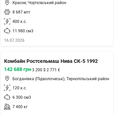
Красне, Чортківський район
8 687
мтг
400
к.с.
11 980
см3
16.07.2026
Комбайн Ростсельмаш Нива СК-5 1992
142 688
грн
·
3 200
$
·
2 771
€
Богданівка (Підволочиськ), Тернопільський район
120
к.с.
6 300
см3
7 400
кг