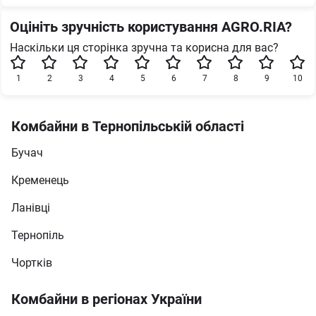
Оцініть зручність користування AGRO.RIA?
Наскільки ця сторінка зручна та корисна для вас?
1
2
3
4
5
6
7
8
9
10
Комбайни в Тернопільській області
Бучач
Кременець
Ланівці
Тернопіль
Чортків
Комбайни в регіонах України