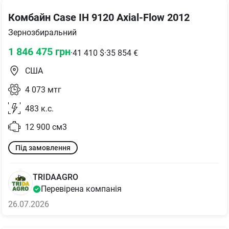
Комбайн Case IH 9120 Axial-Flow 2012
Зернозбиральний
1 846 475
грн
·
41 410
$
·
35 854
€
США
4 073
мтг
483
к.с.
12 900
см3
Під замовлення
TRIDAAGRO
Перевірена компанія
26.07.2026