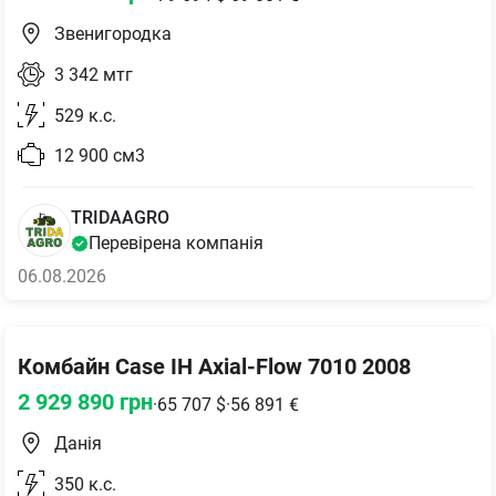
Звенигородка
3 342
мтг
529
к.с.
12 900
см3
TRIDAAGRO
Перевірена компанія
06.08.2026
Комбайн Case IH Axial-Flow 7010 2008
2 929 890
грн
·
65 707
$
·
56 891
€
Данія
350
к.с.