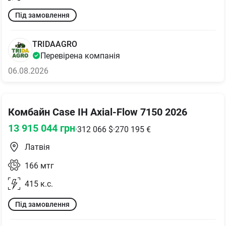
Під замовлення
TRIDAAGRO
Перевірена компанія
06.08.2026
Комбайн Case IH Axial-Flow 7150 2026
13 915 044
грн
·
312 066
$
·
270 195
€
Латвія
166
мтг
415
к.с.
Під замовлення