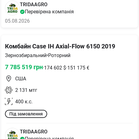
TRIDAAGRO
Перевірена компанія
05.08.2026
Комбайн Case IH Axial-Flow 6150 2019
Зернозбиральний
•
Роторний
7 785 519
грн
·
174 602
$
·
151 175
€
США
2 131
мтг
400
к.с.
Під замовлення
TRIDAAGRO
Перевірена компанія