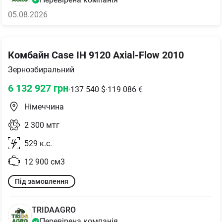
05.08.2026
Комбайн Case IH 9120 Axial-Flow 2010
Зернозбиральний
6 132 927
грн
·
137 540
$
·
119 086
€
Німеччина
2 300
мтг
529
к.с.
12 900
см3
Під замовлення
TRIDAAGRO
Перевірена компанія