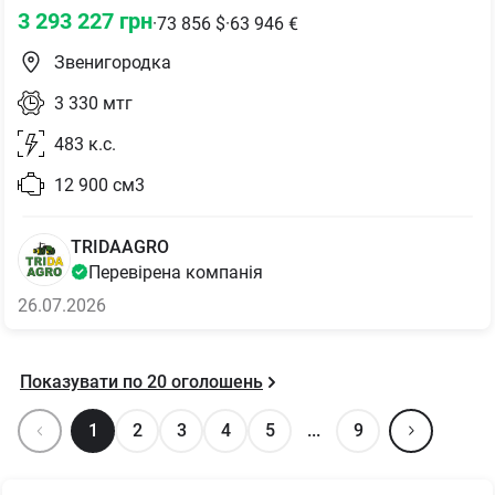
3 293 227
грн
·
73 856
$
·
63 946
€
Звенигородка
3 330
мтг
483
к.с.
12 900
см3
TRIDAAGRO
Перевірена компанія
26.07.2026
Показувати по
20
оголошень
1
2
3
4
5
...
9