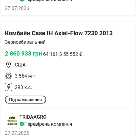
27.07.2026
Комбайн Case IH Axial-Flow 7230 2013
Зернозбиральний
2 860 933
грн
·
64 161
$
·
55 552
€
США
3 564
мтг
293
к.с.
Під замовлення
TRIDAAGRO
Перевірена компанія
27.07.2026