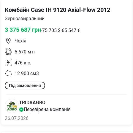
Комбайн Case IH 9120 Axial-Flow 2012
Зернозбиральний
3 375 687
грн
·
75 705
$
·
65 547
€
Чехія
5 670
мтг
476
к.с.
12 900
см3
Під замовлення
TRIDAAGRO
Перевірена компанія
26.07.2026