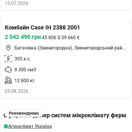
13.07.2026
Комбайн Case IH 2388 2001
2 042 490
грн
·
45 806
$
·
39 660
€
Багачівка (Звенигородка), Звенигородський район
305
к.с.
8 300
см3
12 800
кг
03.08.2026
Рекомендуємо
Офіційний дилер систем мікроклімату ферм
Агроклімат Україна