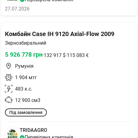
27.07.2026
Комбайн Case IH 9120 Axial-Flow 2009
Зернозбиральний
5 926 778
грн
·
132 917
$
·
115 083
€
Румунія
1 904
мтг
483
к.с.
12 900
см3
Під замовлення
TRIDAAGRO
Перевірена компанія