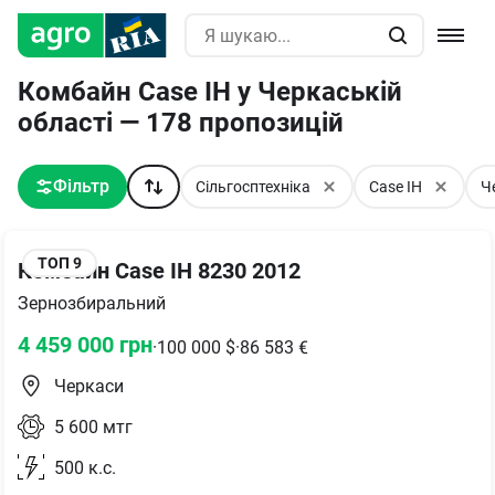
Комбайн Case IH у Черкаській
області — 178 пропозицій
Фільтр
Сільгосптехніка
Case IH
Ч
ТОП
9
Комбайн Case IH 8230 2012
Зернозбиральний
4 459 000
грн
·
100 000
$
·
86 583
€
Черкаси
5 600
мтг
500
к.с.