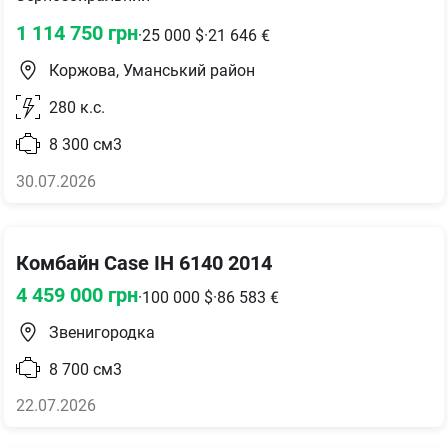
1 114 750
грн
·
25 000
$
·
21 646
€
Коржова, Уманський район
280
к.с.
8 300
см3
30.07.2026
Комбайн Case IH 6140 2014
4 459 000
грн
·
100 000
$
·
86 583
€
Звенигородка
8 700
см3
22.07.2026