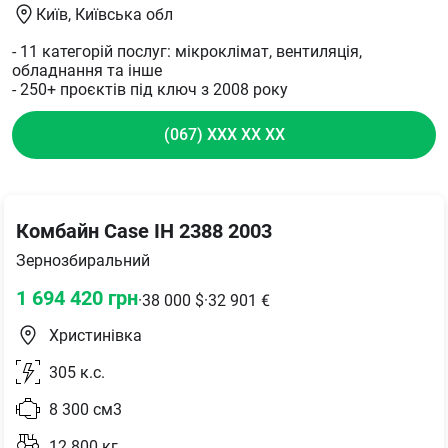
Київ
, Київська обл
- 11 категорій послуг: мікроклімат, вентиляція,
обладнання та інше
- 250+ проєктів під ключ з 2008 року
(067) XXX XX XX
Комбайн Case IH 2388 2003
Зернозбиральний
1 694 420
грн
·
38 000
$
·
32 901
€
Христинівка
305
к.с.
8 300
см3
12 800
кг