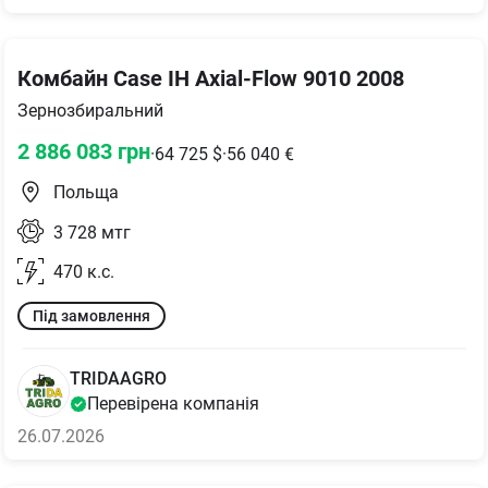
Комбайн Case IH Axial-Flow 9010 2008
Зернозбиральний
2 886 083
грн
·
64 725
$
·
56 040
€
Польща
3 728
мтг
470
к.с.
Під замовлення
TRIDAAGRO
Перевірена компанія
26.07.2026