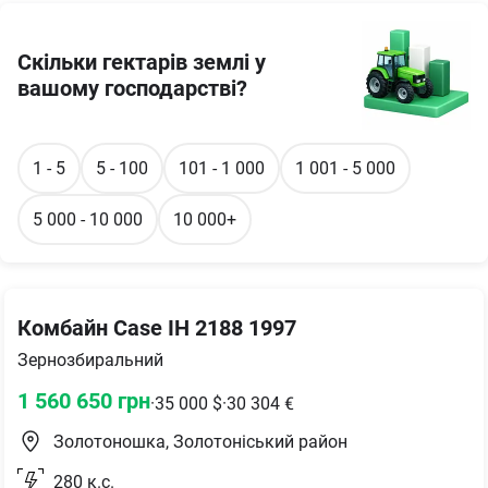
Скільки гектарів землі у
вашому господарстві?
1 - 5
5 - 100
101 - 1 000
1 001 - 5 000
5 000 - 10 000
10 000+
Комбайн Case IH 2188 1997
Зернозбиральний
1 560 650
грн
·
35 000
$
·
30 304
€
Золотоношка, Золотоніський район
280
к.с.