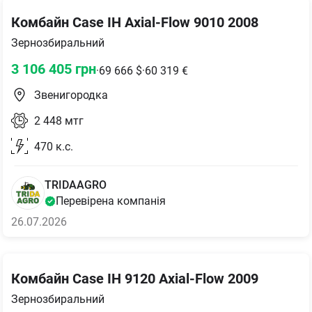
Комбайн Case IH Axial-Flow 9010 2008
Зернозбиральний
3 106 405
грн
·
69 666
$
·
60 319
€
Звенигородка
2 448
мтг
470
к.с.
TRIDAAGRO
Перевірена компанія
26.07.2026
Комбайн Case IH 9120 Axial-Flow 2009
Зернозбиральний