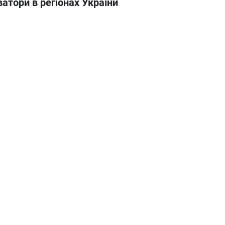
атори в регіонах України
а область
Вінницька область
ська область
Закарпатська область
анківська область
Київська область
а область
Миколаївська область
ка область
Рівненська область
com →