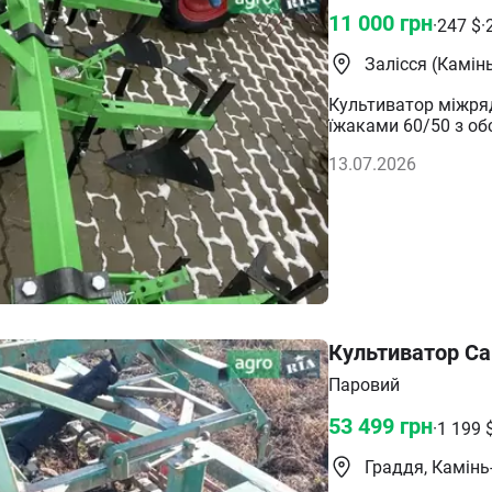
11 000
грн
·
247
$
·
Залісся (Камін
Культиватор міжрядн
їжаками 60/50 з об
13.07.2026
Культиватор С
Паровий
53 499
грн
·
1 199
Граддя, Камін