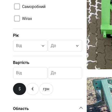
Саморобний
Wirax
Рік
Від
До
Вартість
Від
До
$
€
грн
Область