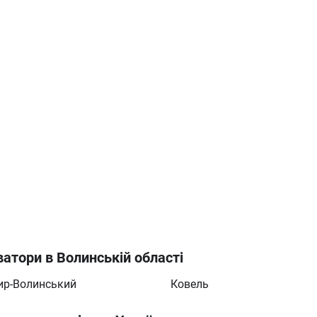
атори в Волинській області
ир-Волинський
Ковель