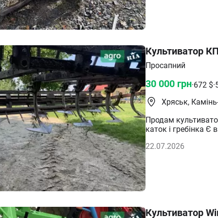
Культиватор КП
Просапний
30 000
грн
·
672
$
·
Хряськ, Камін
Продам культиватор
каток і гребінка Є 
22.07.2026
Культиватор Wi