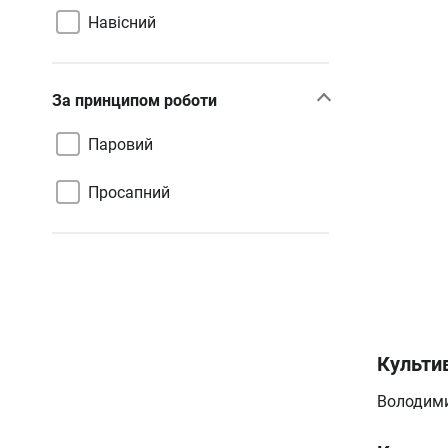
Навісний
За принципом роботи
Паровий
Просапний
Культив
Володим