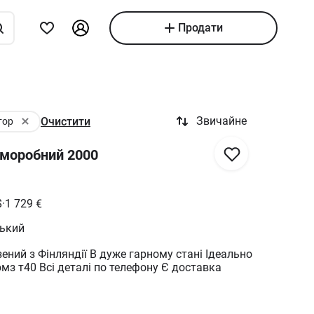
Продати
Звичайне
Очистити
тор
аморобний 2000
$
·
1 729
€
ький
ений з Фінляндії В дуже гарному стані Ідеально
юмз т40 Всі деталі по телефону Є доставка