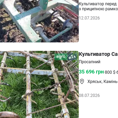
Культиватор перед 
з приципною рамкою
12.07.2026
Культиватор С
Просапний
35 696
грн
·
800
$
·
Хряськ, Камін
08.07.2026