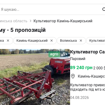
инська область
Культиватор Камінь-Каширський
у - 5 пропозицій
іка
Камінь-Каширський
Волинська
Культива
Культиватор С
Паровий
89 240
грн
·
2 000
Камінь-Каширс
Культиватор привез
підходить під мтз 
04.08.2026