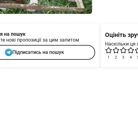
я на пошук
Оцініть зр
те нові пропозиції за цим запитом
Наскільки ця 
Підписатись на пошук
1
2
3
4