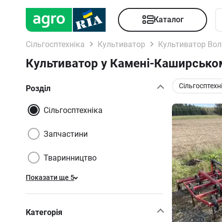
Каталог
Сільгосптехніка
Культиватор
Культиватор Вол
Культиватор у Камені-Каширськом
Сільгосптехн
Розділ
Сільгосптехніка
Запчастини
Тваринництво
Показати ще 5
Категорія