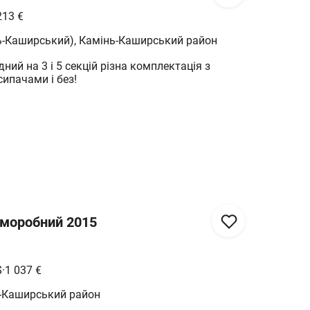
213
€
ь-Каширський), Камінь-Каширський район
ий на 3 і 5 секцій різна комплектація з
сипачами і без!
аморобний 2015
$
·
1 037
€
ь-Каширський район