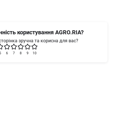
учність користування AGRO.RIA?
сторінка зручна та корисна для вас?
5
6
7
8
9
10