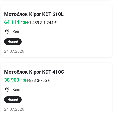
Мотоблок Kipor KDT 610L
64 114
грн
·
1 439
$
·
1 244
€
Київ
Новий
24.07.2026
Мотоблок Kipor KDT 410C
38 900
грн
·
873
$
·
755
€
Київ
Новий
24.07.2026