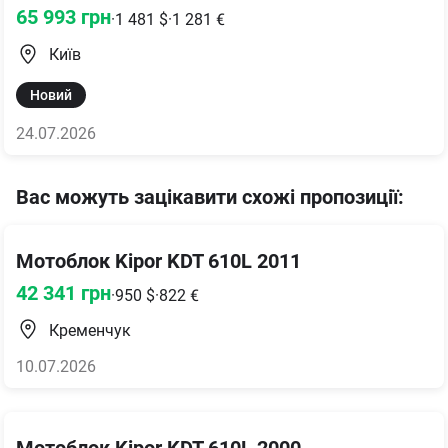
65 993
грн
·
1 481
$
·
1 281
€
Київ
Новий
24.07.2026
Вас можуть зацікавити схожі пропозиції
:
Мотоблок Kipor KDT 610L 2011
42 341
грн
·
950
$
·
822
€
Кременчук
10.07.2026