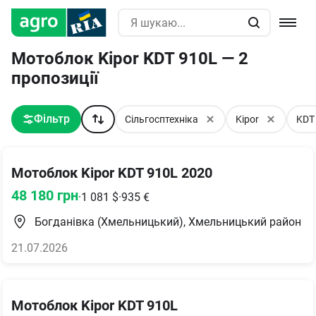
Мотоблок Kipor KDT 910L — 2
пропозиції
Фільтр
Сільгосптехніка
Kipor
KDT
Мотоблок Kipor KDT 910L 2020
48 180
грн
·
1 081
$
·
935
€
Богданівка (Хмельницький), Хмельницький район
21.07.2026
Мотоблок Kipor KDT 910L