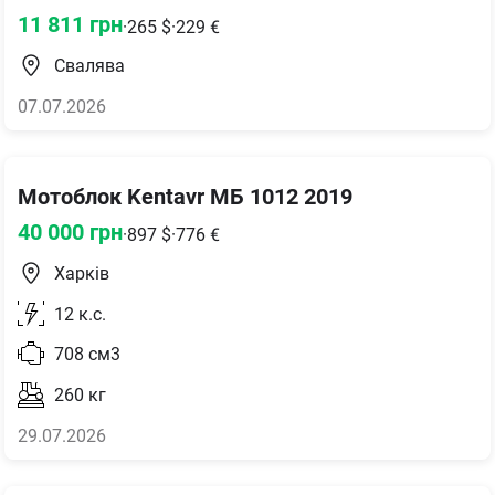
11 811
грн
·
265
$
·
229
€
Свалява
07.07.2026
Мотоблок Kentavr МБ 1012 2019
40 000
грн
·
897
$
·
776
€
Харків
12
к.с.
708
см3
260
кг
29.07.2026