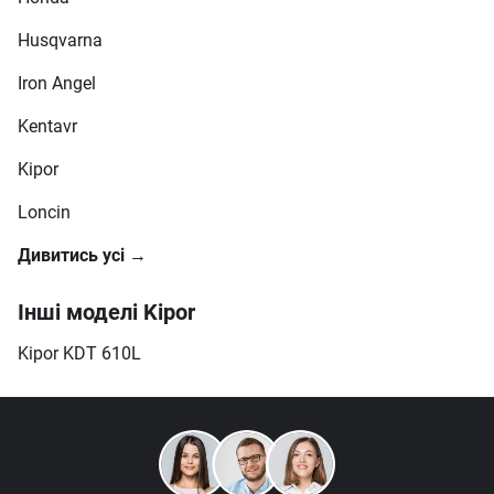
Husqvarna
Iron Angel
Kentavr
Kipor
Loncin
Дивитись усі →
Інші моделі Kipor
Kipor KDT 610L