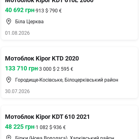
Мотоблок Kipor KDT 610L 2000
40 692
грн
·
913
$
·
790
€
Біла Церква
01.08.2026
Мотоблок Kipor KTD 2020
133 710
грн
·
3 000
$
·
2 595
€
Городище-Косівське, Білоцерківський район
30.07.2026
Мотоблок Kipor KDT 610 2021
48 225
грн
·
1 082
$
·
936
€
Бірки (Нова Водолага), Харківський район