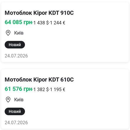
Мотоблок Kipor KDT 910C
64 085
грн
·
1 438
$
·
1 244
€
Київ
Новий
24.07.2026
Мотоблок Kipor KDT 610C
61 576
грн
·
1 382
$
·
1 195
€
Київ
Новий
24.07.2026