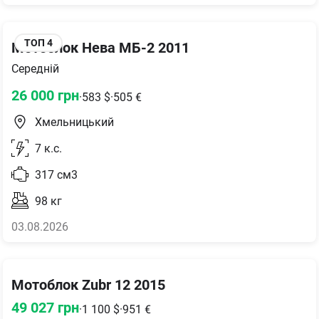
ТОП
4
Мотоблок Нева МБ-2 2011
Середній
26 000
грн
·
583
$
·
505
€
Хмельницький
7
к.с.
317
см3
98
кг
03.08.2026
Мотоблок Zubr 12 2015
49 027
грн
·
1 100
$
·
951
€