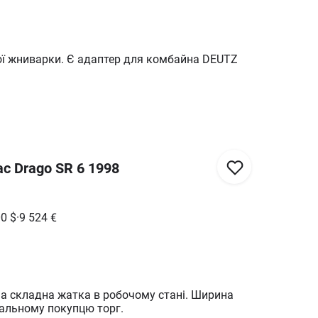
ої жниварки. Є адаптер для комбайна DEUTZ
c Drago SR 6 1998
00
$
·
9 524
€
а складна жатка в робочому стані. Ширина
еальному покупцю торг.