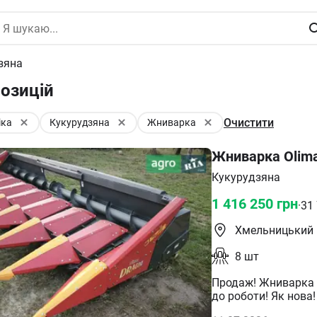
зяна
озицій
Очистити
іка
Кукурудзяна
Жниварка
Жниварка Olima
Кукурудзяна
1 416 250
грн
·
31
Хмельницький
8
шт
Продаж! Жниварка кук
до роботи! Як нова
підставка для збе