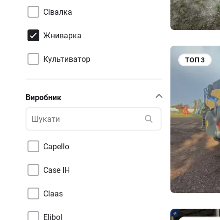
Сівалка
Жниварка
Культиватор
ТОП
3
Виробник
Capello
Case IH
Claas
Elibol