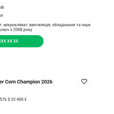
сть - точність збірки й надійні матеріали
вувалась тільки 2 сезони, В 2021 та 2025 році.
на
не вирощували та не прибирали кукурудзу у
бл
тю стабільного водопостачання в регіоні
уг: мікроклімат, вентиляція, обладнання та інше
 ключ з 2008 року
XXX XX XX
er Corn Champion 2026
 576
$
·
33 400
€