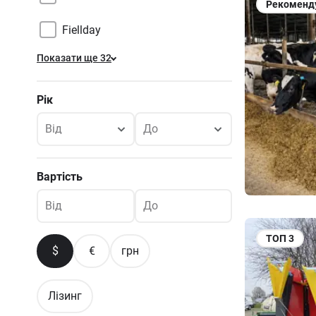
Рекоменд
Fiellday
Показати ще 32
Рік
Від
До
Вартість
Від
До
ТОП
3
$
€
грн
Лізинг