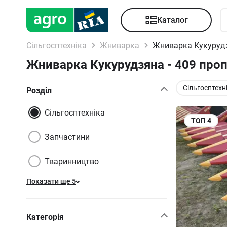
Каталог
Сільгосптехніка
Жниварка
Жниварка Кукуруд
Жниварка Кукурудзяна - 409 проп
Сільгосптехн
Розділ
Сільгосптехніка
ТОП
4
Запчастини
Тваринництво
Показати ще 5
Категорія