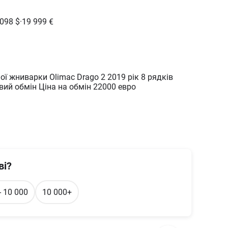
 098
$
·
19 999
€
ї жниварки Olimac Drago 2 2019 рік 8 рядків
ий обмін Ціна на обмін 22000 евро
ві?
- 10 000
10 000+