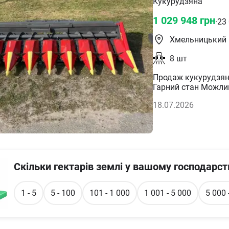
Кукурудзяна
1 029 948
грн
·
23
Хмельницький
8
шт
Продаж кукурудзяно
Гарний стан Можлив
18.07.2026
Скільки гектарів землі у вашому господарст
1 - 5
5 - 100
101 - 1 000
1 001 - 5 000
5 000 