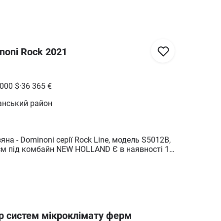
oni Rock 2021
 000
$
·
36 365
€
анський район
на - Dominoni cерії Rock Line, модель S5012B,
 см під комбайн NEW HOLLAND Є в наявності 1
птимально для щільних посівів кукурудзи
 см - ефективне охоплення поля Вага 3200 кг -
 великим об'ємом маси Робоча швидкість до 12
 часу на збирання Посилена конструкція -
ння сезону Металеві капоти - захист від
р систем мікроклімату ферм
 Низький профіль - краще копіювання рельєфу