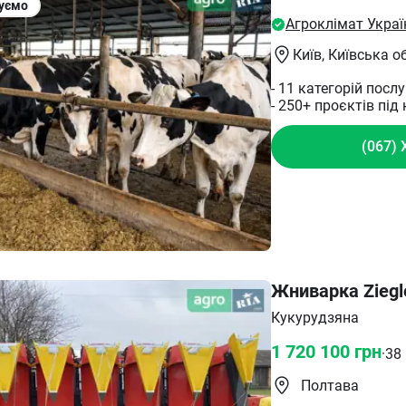
поля Італійська які
уємо
Жниварка використо
Агроклімат Украї
В 2022-2024 роках 
Київ
, Київська о
зв*язку з відсутніс
- 11 категорій посл
- 250+ проєктів під
(067) 
Жниварка Ziegl
Кукурудзяна
1 720 100
грн
·
38
Полтава