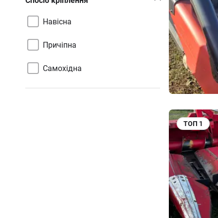
Спосіб кріплення
Навісна
Причіпна
Самохідна
ТОП
1