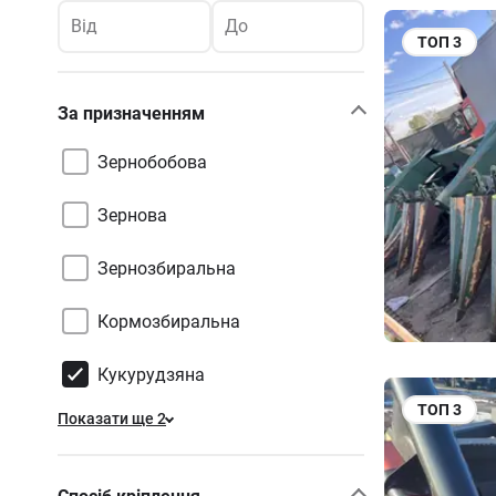
Від
До
ТОП
3
За призначенням
Зернобобова
Зернова
Зернозбиральна
Кормозбиральна
Кукурудзяна
ТОП
3
Показати ще 2