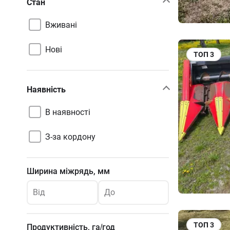
Стан
Вживані
Нові
ТОП
3
Наявність
В наявності
З-за кордону
Ширина міжрядь, мм
Від
До
ТОП
3
Продуктивність, га/год