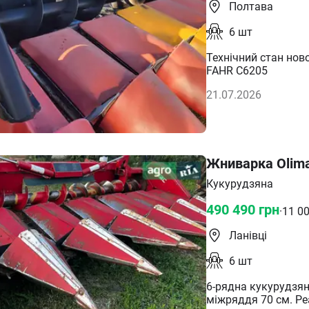
Полтава
6
шт
Технічний стан нов
FAHR C6205
21.07.2026
Жниварка Olima
Кукурудзяна
490 490
грн
·
11 0
Ланівці
6
шт
6-рядна кукурудзян
міжряддя 70 см. Р