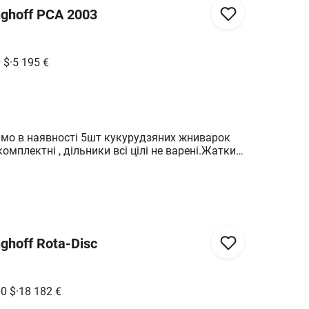
ghoff PCA 2003
0
$
·
5 195
€
ємо в наявності 5шт кукурудзяних жниварок
комплектні , дільники всі цілі не варені.Жатки
, тому потрібно буде перевірити всі вузли. За
ією звертайтесь за тел. **********. Можливий
ghoff Rota-Disc
00
$
·
18 182
€