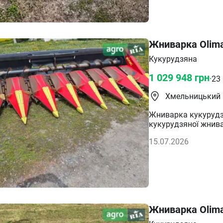
Жниварка Olima
Кукурудзяна
1 029 948
грн
·
23
Хмельницький
Жниварка кукурудзя
кукурудзяної жнива
стан Можливий обм
15.07.2026
Жниварка Olima