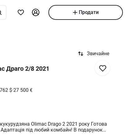
Продати
Звичайне
c Драго 2/8 2021
 762
$
·
27 500
€
урудзяна Olimac Drago 2 2021 року Готова
! Адаптація під любий комбайн! В подарунок
рігання жниварки! Можливо пдв! Можливо