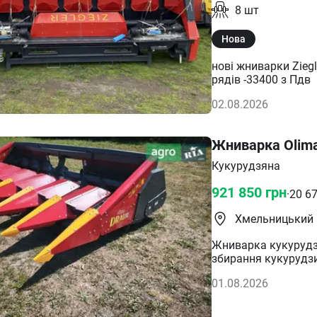
8
шт
Нова
нові жниварки Ziegle
рядів -33400 з Пдв
02.08.2026
Жниварка Olima
Кукурудзяна
921 850
грн
·
20 6
Хмельницький
Жниварка кукурудзя
збирання кукурудзи
01.08.2026