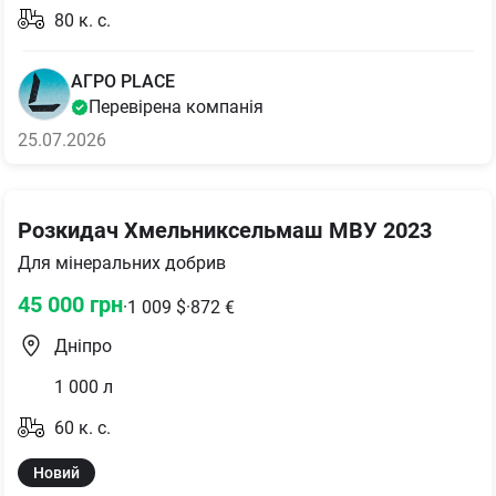
80
к. с.
АГРО PLACE
Перевірена компанія
25.07.2026
Розкидач Хмельниксельмаш МВУ 2023
Для мінеральних добрив
45 000
грн
·
1 009
$
·
872
€
Дніпро
1 000
л
60
к. с.
Новий