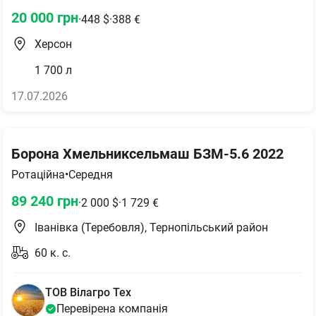
20 000
грн
·
448
$
·
388
€
Херсон
1 700
л
17.07.2026
Борона Хмельниксельмаш БЗМ-5.6 2022
Ротаційна
•
Середня
89 240
грн
·
2 000
$
·
1 729
€
Іванівка (Теребовля), Тернопільський район
60
к. с.
ТОВ Вілагро Тех
Перевірена компанія