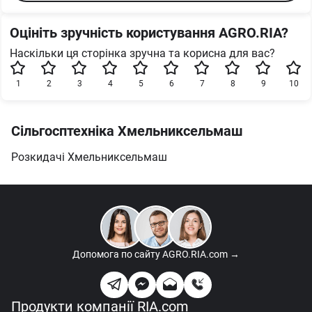
Оцініть зручність користування AGRO.RIA?
Наскільки ця сторінка зручна та корисна для вас?
1
2
3
4
5
6
7
8
9
10
Сільгосптехніка Хмельниксельмаш
Розкидачі Хмельниксельмаш
Допомога по сайту
AGRO.RIA.com →
Продукти компанії RIA.com