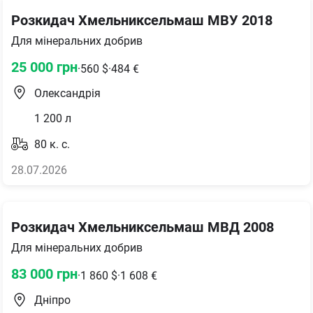
Розкидач Хмельниксельмаш МВУ 2018
Для мінеральних добрив
25 000
грн
·
560
$
·
484
€
Олександрія
1 200
л
80
к. с.
28.07.2026
Розкидач Хмельниксельмаш МВД 2008
Для мінеральних добрив
83 000
грн
·
1 860
$
·
1 608
€
Дніпро