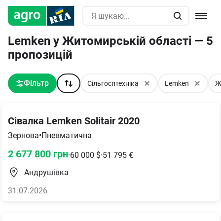
Lemken у Житомирській області — 5
пропозицій
Фільтр
Сільгосптехніка
Lemken
Ж
Сівалка Lemken Solitair 2020
Зернова
•
Пневматична
2 677 800
грн
·
60 000
$
·
51 795
€
Андрушівка
31.07.2026