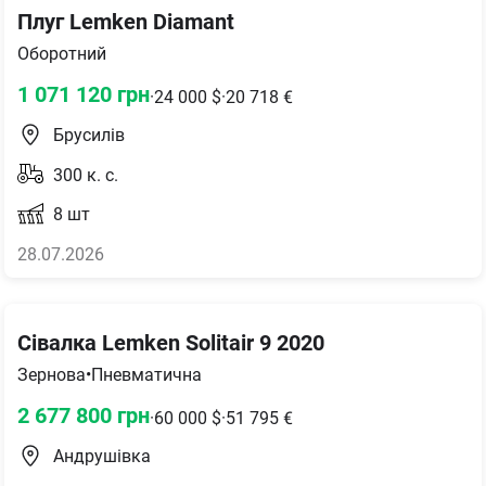
Плуг Lemken Diamant
Оборотний
1 071 120
грн
·
24 000
$
·
20 718
€
Брусилів
300
к. с.
8
шт
28.07.2026
Сівалка Lemken Solitair 9 2020
Зернова
•
Пневматична
2 677 800
грн
·
60 000
$
·
51 795
€
Андрушівка