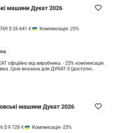
кі машини Дукат 2026
 769
$
·
26 641
€
·
Компенсація -25%
ляд
AT офіційно від виробника. - 25% компенсація.
ка. Ціна вказана для ДУКАТ-5 (доступні
рони ДУКАТ використовуються для: -
бітку ґрунту- лущення стерні; - створення
- основного поверхневого та неглибокого
Конструкція та розміщення робочих органів
у передпосівну обробку, що дозволяє значно
застосування короткої дискової борони у
овські машини Дукат 2026
кому виробництві, підвищити її річну
економічну ефективність. Ресорна 3D-стійка
ення тягового опору знаряддя та зменшення
ше ніж на 20%; - максимальний захист
36
$
·
9 728
€
·
Компенсація -25%
ла при наїзді на перешкоди, що виключає