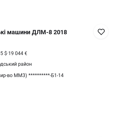
ькі машини ДЛМ-8 2018
95
$
·
19 044
€
одський район
ир-во ММЗ) **********-Б1-14