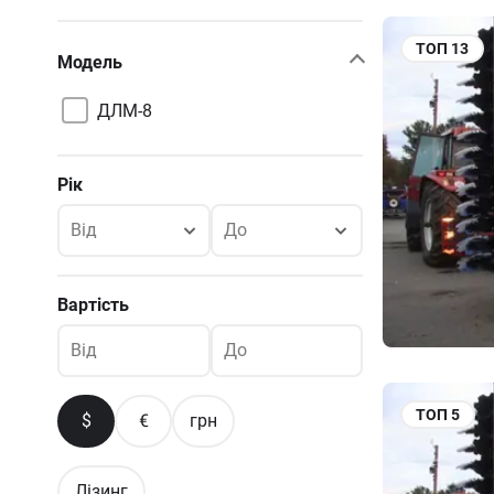
ТОП
13
Модель
ДЛМ-8
Рік
Від
До
Вартість
Від
До
ТОП
5
$
€
грн
Лізинг