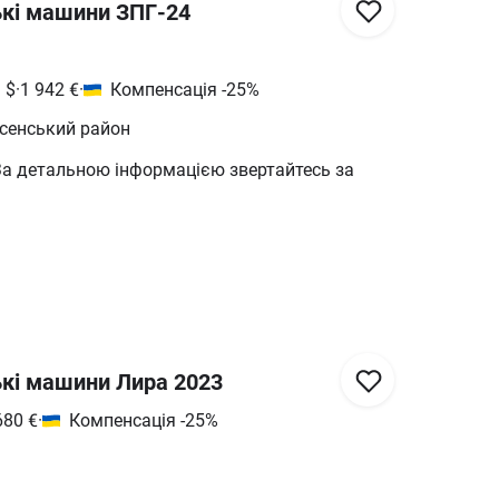
ькі машини ЗПГ-24
3
$
·
1 942
€
·
Компенсація -25%
есенський район
За детальною інформацією звертайтесь за
кі машини Лира 2023
680
€
·
Компенсація -25%