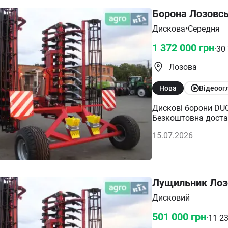
Борона Лозовсь
Дискова
•
Середня
1 372 000
грн
·
30
Лозова
Нова
Відеоог
Дискові борони DUC
Безкоштовна достав
моделі 2,5-12м) Бо
15.07.2026
передпосівного обро
мульчуючого шару; 
обробітку ґрунту; 
забезпечують якісн
розширити область 
Лущильник Лоз
сільськогосподарсь
завантаженість та 
Дисковий
забезпечує: - зниж
витрат палива біль
501 000
грн
·
11 2
підшипникового вуз