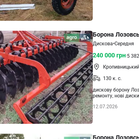
Борона Лозовсь
Дискова
•
Середня
240 000
грн
·
5 38
Кропивницьки
130
к. с.
дискову борону Лоз
ремонту, нові диски
12.07.2026
Борона Лозовсь