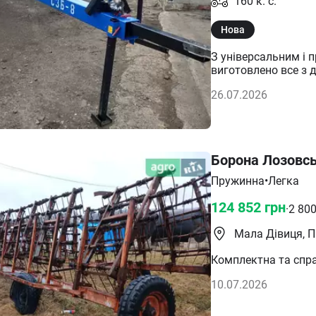
160
к. с.
Нова
З універсальним і 
виготовлено все з 
фарбується. Також
26.07.2026
Борона Лозовсь
Пружинна
•
Легка
124 852
грн
·
2 80
Мала Дівиця, 
Комплектна та спра
10.07.2026