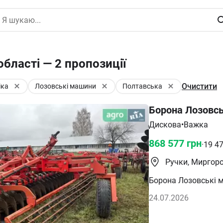
бласті — 2 пропозиції
Очистити
іка
Лозовські машини
Полтавська
Борона Лозовс
Дискова
•
Важка
868 577
грн
·
19 4
Ручки, Миргор
Борона Лозовські 
24.07.2026