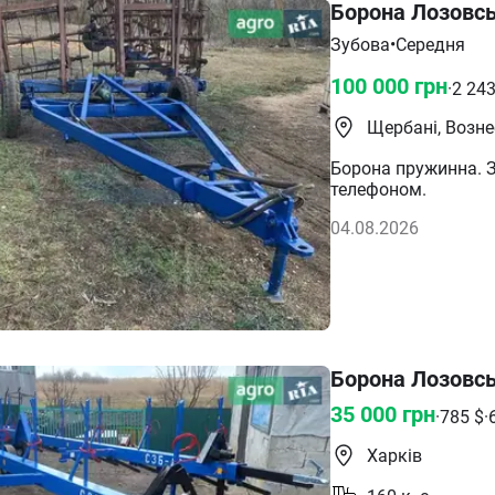
Борона Лозовс
Зубова
•
Середня
100 000
грн
·
2 24
Щербані, Возн
Борона пружинна. 
телефоном.
04.08.2026
Борона Лозовсь
35 000
грн
·
785
$
·
Харків