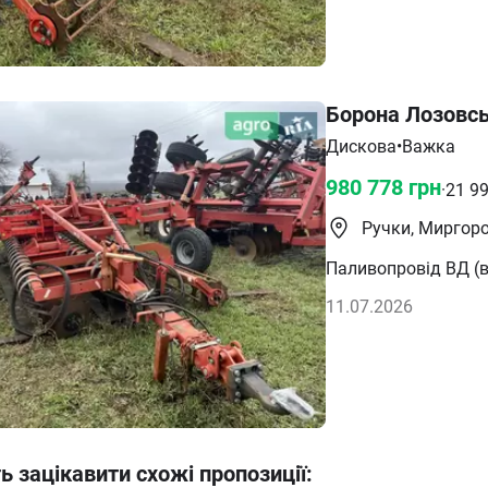
Борона Лозовс
Дискова
•
Важка
980 778
грн
·
21 9
Ручки, Миргор
Паливопровід ВД (в
11.07.2026
 зацікавити схожі пропозиції
: