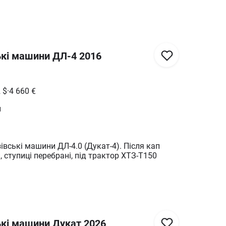
кі машини ДЛ-4 2016
2
$
·
4 660
€
й
івські машини ДЛ-4.0 (Дукат-4). Після кап
, ступиці перебрані, під трактор ХТЗ-Т150
кі машини Дукат 2026