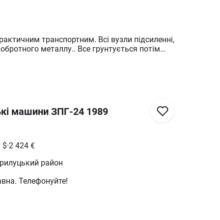
практичним транспортним. Всі вузли підсиленні,
добротного металлу.. Все грунтується потім
 можу доукомплектувати боронами.
кі машини ЗПГ-24 1989
0
$
·
2 424
€
Прилуцький район
вна. Телефонуйте!