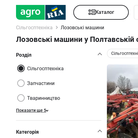
Каталог
Сільгосптехніка
Лозовські машини
Лозовські машини у Полтавській о
Сільгосптехн
Розділ
Сільгосптехніка
Запчастини
Тваринництво
Показати ще 5
Категорія