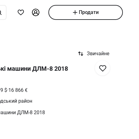
Продати
Звичайне
ькі машини ДЛМ-8 2018
79
$
·
16 866
€
одський район
машини ДЛМ-8 2018