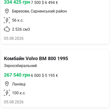
334 425
грн
·
7 500
$
·
6 494
€
Березове, Сарненський район
56
к.с.
2 526
см3
05.08.2026
Комбайн Volvo BM 800 1995
Зернозбиральний
267 540
грн
·
6 000
$
·
5 195
€
Ланівці
100
к.с.
05.08.2026