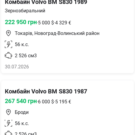
Комбайн Volvo BM S830 1989
Зернозбиральний
222 950
грн
·
5 000
$
·
4 329
€
Токарів, Новоград-Волинський район
56
к.с.
2 526
см3
30.07.2026
Комбайн Volvo BM S830 1987
267 540
грн
·
6 000
$
·
5 195
€
Броди
56
к.с.
2 526
см3