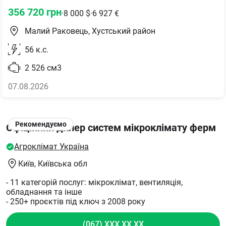
356 720
грн
·
8 000
$
·
6 927
€
Малий Раковець, Хустський район
56
к.с.
2 526
см3
07.08.2026
Рекомендуємо
Офіційний дилер систем мікроклімату ферм
Агроклімат Україна
Київ
, Київська обл
- 11 категорій послуг: мікроклімат, вентиляція,
обладнання та інше
- 250+ проєктів під ключ з 2008 року
(067) XXX XX XX