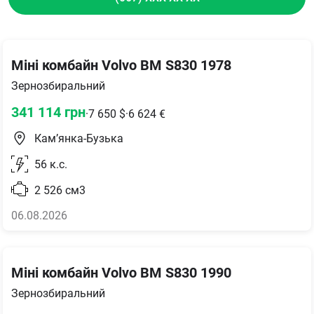
Міні комбайн Volvo BM S830 1978
Зернозбиральний
341 114
грн
·
7 650
$
·
6 624
€
Кам’янка-Бузька
56
к.с.
2 526
см3
06.08.2026
Міні комбайн Volvo BM S830 1990
Зернозбиральний