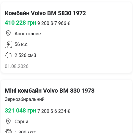
Комбайн Volvo BM S830 1972
410 228
грн
·
9 200
$
·
7 966
€
Апостолове
56
к.с.
2 526
см3
01.08.2026
Міні комбайн Volvo BM 830 1978
Зернозбиральний
321 048
грн
·
7 200
$
·
6 234
€
Сарни
1 300
мтг