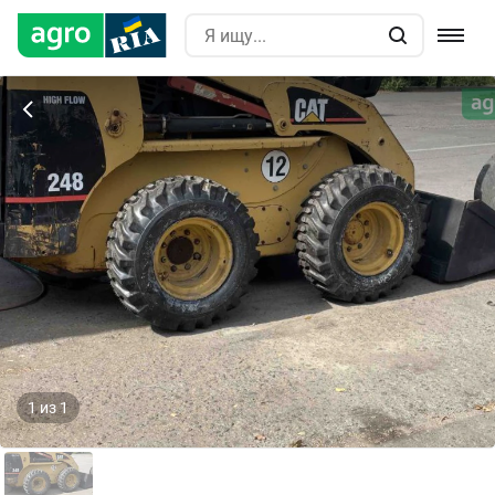
1
из
1