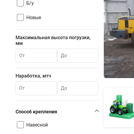
Б/у
Новые
Максимальная высота погрузки,
мм
От
До
Наработка, мтч
От
До
Способ крепления
Навесной