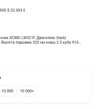
 000
$
·
32 003
€
зчик XCMG LW321F Двигатель Deutz
 Высота подъема 320 см ковш 2.5 куба 910
ки В отличном состоянии
?
- 10 000
10 000+