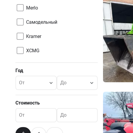
Merlo
Самодельный
Kramer
XCMG
Год
От
До
Стоимость
От
До