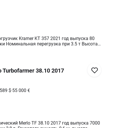
грузчик Kramer KT 357 2021 год выпуска 80
ки Номинальная перегрузка при 3.5 т Высота
ть двигателя 100 кВт (135 л. с.) Тип двигателя
комплекте ковш, паллетные вилы В идеальном
ие нового
 Turbofarmer 38.10 2017
 589
$
·
55 000
€
ический Merlo TF 38.10 2017 год выпуска 7000