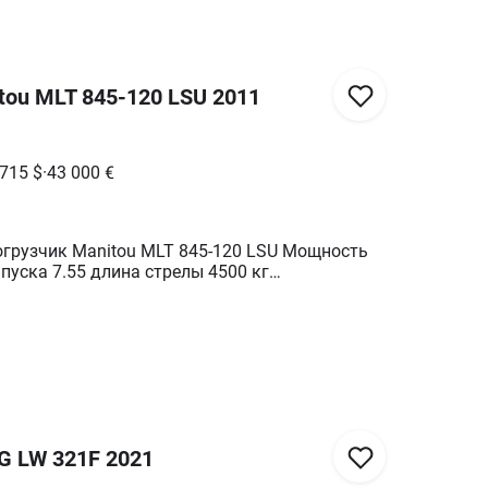
tou MLT 845-120 LSU 2011
 715
$
·
43 000
€
огрузчик Manitou MLT 845-120 LSU Мощность
ыпуска 7.55 длина стрелы 4500 кг
8500 тыс. моточасов наработки
G LW 321F 2021