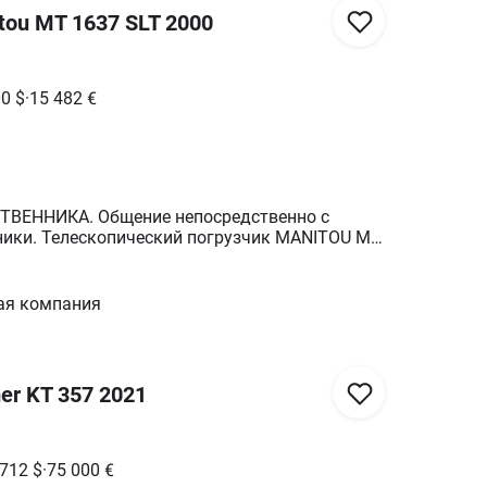
tou MT 1637 SLT 2000
00
$
·
15 482
€
ВЕННИКА. Общение непосредственно с
ники. Телескопический погрузчик MANITOU MT
0 года выпуска. Хорошее рабочее состояние.
щность двигателя - 100 л.с. Наработка 9 310
альная грузоподъемность до 3700 кг. Высота
ая компания
Максимальный горизонтальный вылет до 12,3
й. Работал до последнего. Без свидетельства
Оплата по Ф2. ТОРГ. Детали по телефону.
er KT 357 2021
 712
$
·
75 000
€