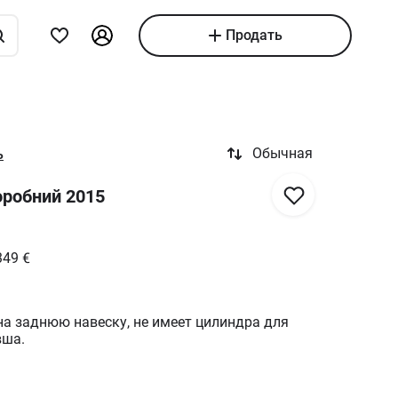
Продать
Обычная
ь
оробний 2015
349
€
на заднюю навеску, не имеет цилиндра для
вша.