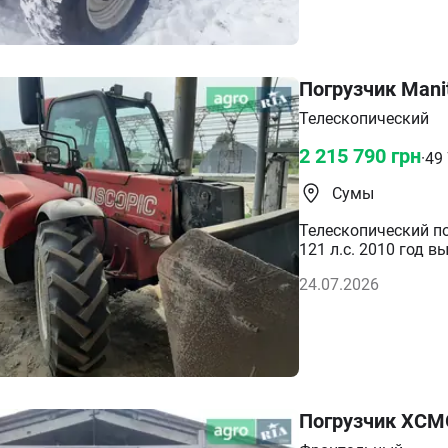
Погрузчик Mani
Телескопический
2 215 790
грн
·
49
Сумы
Телескопический п
121 л.с. 2010 год в
грузоподъемность 
24.07.2026
Погрузчик XCM