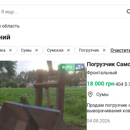
 область
ний
Очистит
ика
Сумы
Сумская
Погрузчик
Погрузчик Сам
Фронтальный
18 000
грн
·
404
$
·
Сумы
Продам погрузчик 
выворачивания ко
04.08.2026