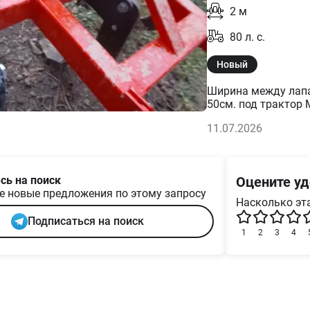
2
м
80
л. с.
Новый
Ширина между лапая
50см. под трактор 
присутствует.возмо
11.07.2026
сь на поиск
Оцените уд
е новые предложения по этому запросу
Насколько эта
Подписаться на поиск
1
2
3
4