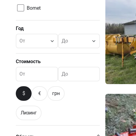
Bomet
Год
От
До
Стоимость
От
До
$
€
грн
Лизинг