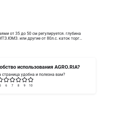
ми от 35 до 50 см регулируется. глубина
МТЗ.ЮМЗ. или другие от 80л.с. каток торг
жен обмен с.г.прод.
обство использования AGRO.RIA?
 страница удобна и полезна вам?
5
6
7
8
9
10