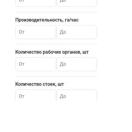
Производительность, га/час
От
До
Количество рабочих органов, шт
От
До
Количество стоек, шт
От
До
Способ крепления