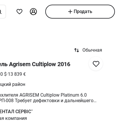
Продать
Обычная
ль Agrisem Cultiplow 2016
00
$
·
13 839
€
ицкий район
лителя AGRISEM Cultiplow Platinum 6.0
РП-008 Требует дефектовки и дальнейшего
ного обслуживания, частичной
меется большое количество разнотипной
ЕНТАЛ СЕРВІС''
, которая доступна в объявлениях от нашей
ая компания
вляем продажу как сельскохозяйственной
ых предварительно приобретенных запасных