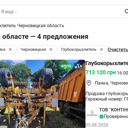
хлитель Черновицкая область
 областе — 4 предложения
Очистить
ика
Черновицкая
Глубокорыхлитель
Глубокорыхлите
713 120
грн
·
16 0
Панка, Чернов
Продажа глубокорых
Гаражный номер: Г
ремонта, межсезон
докомплектации. И
ТОВ ''КОНТІН
техники на продажу
Проверенн
компании. Осущест
05.08.2026
техники, так и нов