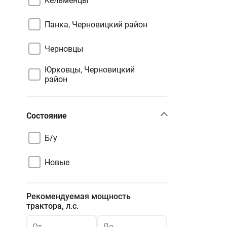
Кельменцы
Панка, Черновицкий район
Черновцы
Юрковцы, Черновицкий
район
Состояние
Б/у
Новые
Рекомендуемая мощность
трактора, л.с.
От
До