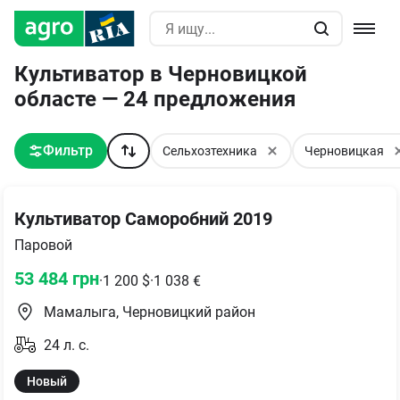
Культиватор в Черновицкой
областе — 24 предложения
Фильтр
Сельхозтехника
Черновицкая
Культиватор Саморобний 2019
Паровой
53 484
грн
·
1 200
$
·
1 038
€
Мамалыга, Черновицкий район
24
л. с.
Новый