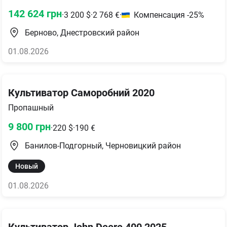
142 624
грн
·
3 200
$
·
2 768
€
·
Компенсация -25%
Берново, Днестровский район
01.08.2026
Культиватор Саморобний 2020
Пропашный
9 800
грн
·
220
$
·
190
€
Банилов-Подгорный, Черновицкий район
Новый
01.08.2026
Культиватор John Deere 400 2025