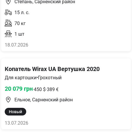
Степань, Сарненский район
15
л. с.
70
кг
1
шт
18.07.2026
Копатель Wirax UA Вертушка 2020
Для картошки
•
Грохотный
20 079
грн
·
450
$
·
389
€
Ельное, Сарненский район
Новый
13.07.2026