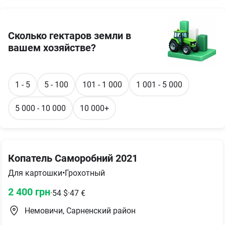
Сколько гектаров земли в
вашем хозяйстве?
1 - 5
5 - 100
101 - 1 000
1 001 - 5 000
5 000 - 10 000
10 000+
Копатель Саморобний 2021
Для картошки
•
Грохотный
2 400
грн
·
54
$
·
47
€
Немовичи, Сарненский район