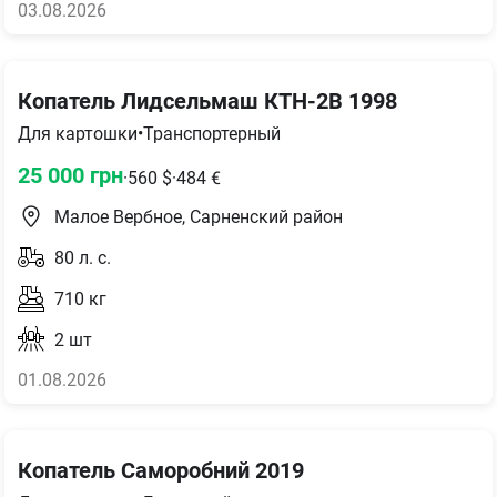
03.08.2026
Копатель Лидсельмаш КТН-2В 1998
Для картошки
•
Транспортерный
25 000
грн
·
560
$
·
484
€
Малое Вербное, Сарненский район
80
л. с.
710
кг
2
шт
01.08.2026
Копатель Саморобний 2019