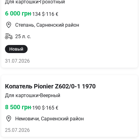
Для картошки
•
Грохотный
6 000
грн
·
134
$
·
116
€
Степань, Сарненский район
25
л. с.
Новый
31.07.2026
Копатель Pionier Z602/0-1 1970
Для картошки
•
Веерный
8 500
грн
·
190
$
·
165
€
Немовичи, Сарненский район
25.07.2026