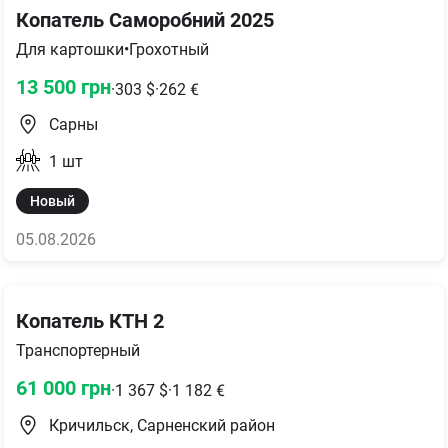
Копатель Саморобний 2025
Для картошки
•
Грохотный
13 500
грн
·
303
$
·
262
€
Сарны
1
шт
Новый
05.08.2026
Копатель КТН 2
Транспортерный
61 000
грн
·
1 367
$
·
1 182
€
Кричильск, Сарненский район