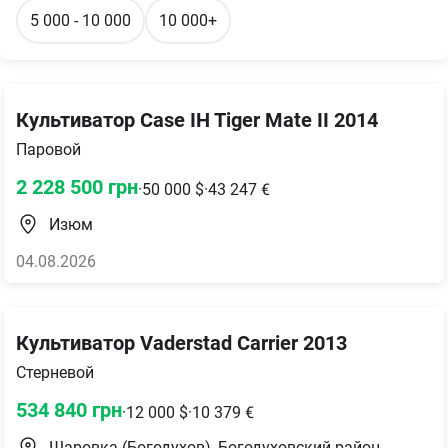
5 000 - 10 000
10 000+
Культиватор Case IH Tiger Mate II 2014
Паровой
2 228 500
грн
·
50 000
$
·
43 247
€
Изюм
04.08.2026
Культиватор Vaderstad Carrier 2013
Стерневой
534 840
грн
·
12 000
$
·
10 379
€
Шаровка (Богодухов), Богодуховский район