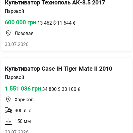
Культиватор Технополь АК-8.5 2017
Паровой
600 000
грн
·
13 462
$
·
11 644
€
Лозовая
30.07.2026
Культиватор Case IH Tiger Mate II 2010
Паровой
1 551 036
грн
·
34 800
$
·
30 100
€
Харьков
300
л. с.
150
мм
30.07.2026