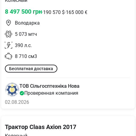
Колесный
8 497 500
грн
·
190 570
$
·
165 000
€
Володарка
5 073
мтч
390
л.с.
8 710
см3
Бесплатная доставка
ТОВ Сільгосптехніка Нова
Проверенная компания
02.08.2026
Трактор Claas Axion 2017
Колесный