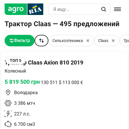
Трактор Claas — 495 предложений
Фильтр
Сельхозтехника
Claas
Тр
ТОП
5
Трактор Claas Axion 810 2019
Колесный
5 819 500
грн
·
130 511
$
·
113 000
€
Володарка
3 386
мтч
227
л.с.
6 700
см3