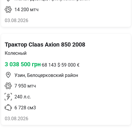
14 200
мтч
03.08.2026
Трактор Claas Axion 850 2008
Колесный
3 038 500
грн
·
68 143
$
·
59 000
€
Узин, Белоцерковский район
7 950
мтч
240
л.с.
6 728
см3
03.08.2026