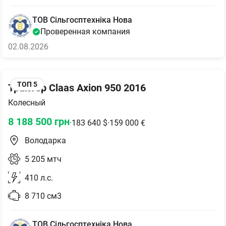
ТОВ Сільгосптехніка Нова
Проверенная компания
02.08.2026
ТОП
5
Трактор Claas Axion 950 2016
Колесный
8 188 500
грн
·
183 640
$
·
159 000
€
Володарка
5 205
мтч
410
л.с.
8 710
см3
ТОВ Сільгосптехніка Нова