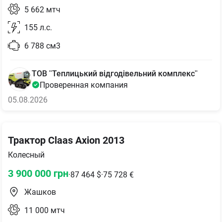
5 662
мтч
155
л.с.
6 788
см3
ТОВ "Теплицький відгодівельний комплекс"
Проверенная компания
05.08.2026
Трактор Claas Axion 2013
Колесный
3 900 000
грн
·
87 464
$
·
75 728
€
Жашков
11 000
мтч