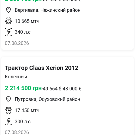
Вертиевка, Нежинский район
10 665
мтч
340
л.с.
07.08.2026
Трактор Claas Xerion 2012
Колесный
2 214 500
грн
·
49 664
$
·
43 000
€
Путровка, Обуховский район
17 450
мтч
300
л.с.
07.08.2026