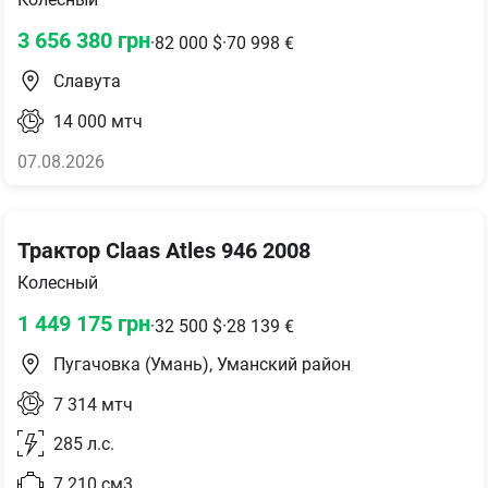
3 656 380
грн
·
82 000
$
·
70 998
€
Славута
14 000
мтч
07.08.2026
Трактор Claas Atles 946 2008
Колесный
1 449 175
грн
·
32 500
$
·
28 139
€
Пугачовка (Умань), Уманский район
7 314
мтч
285
л.с.
7 210
см3