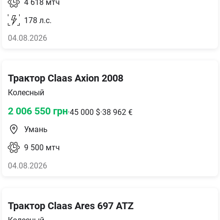
4 618
мтч
178
л.с.
04.08.2026
Трактор Claas Axion 2008
Колесный
2 006 550
грн
·
45 000
$
·
38 962
€
Умань
9 500
мтч
04.08.2026
Трактор Claas Ares 697 ATZ