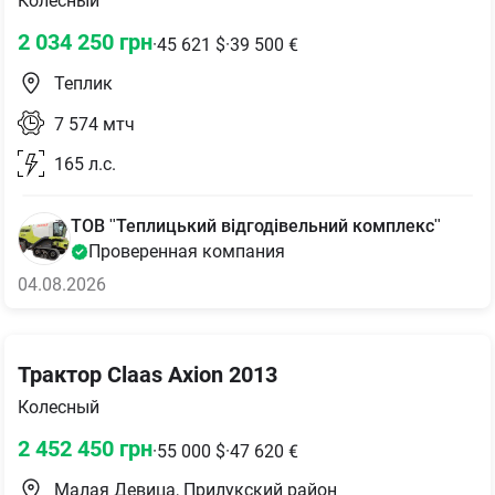
Колесный
2 034 250
грн
·
45 621
$
·
39 500
€
Теплик
7 574
мтч
165
л.с.
ТОВ "Теплицький відгодівельний комплекс"
Проверенная компания
04.08.2026
Трактор Claas Axion 2013
Колесный
2 452 450
грн
·
55 000
$
·
47 620
€
Малая Девица, Прилукский район