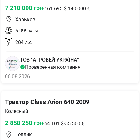
7 210 000
грн
·
161 695
$
·
140 000
€
Харьков
5 999
мтч
284
л.с.
ТОВ "АГРОВЕЙ УКРАЇНА"
Проверенная компания
06.08.2026
Трактор Claas Arion 640 2009
Колесный
2 858 250
грн
·
64 101
$
·
55 500
€
Теплик