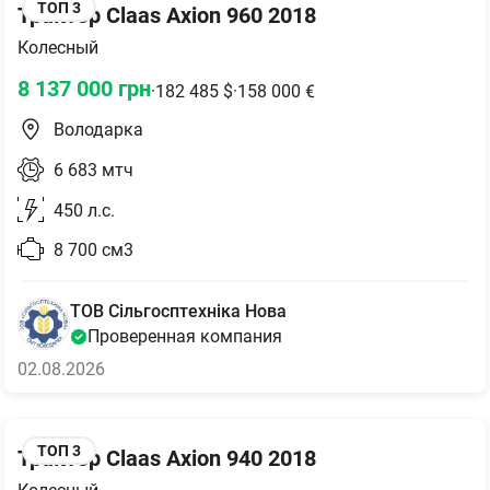
ТОП
3
Трактор Claas Axion 960 2018
Колесный
8 137 000
грн
·
182 485
$
·
158 000
€
Володарка
6 683
мтч
450
л.с.
8 700
см3
ТОВ Сільгосптехніка Нова
Проверенная компания
02.08.2026
ТОП
3
Трактор Claas Axion 940 2018