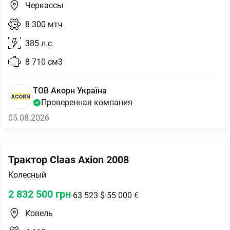
Черкассы
8 300
мтч
385
л.с.
8 710
см3
ТОВ Акорн Україна
Проверенная компания
05.08.2026
Трактор Claas Axion 2008
Колесный
2 832 500
грн
·
63 523
$
·
55 000
€
Ковель