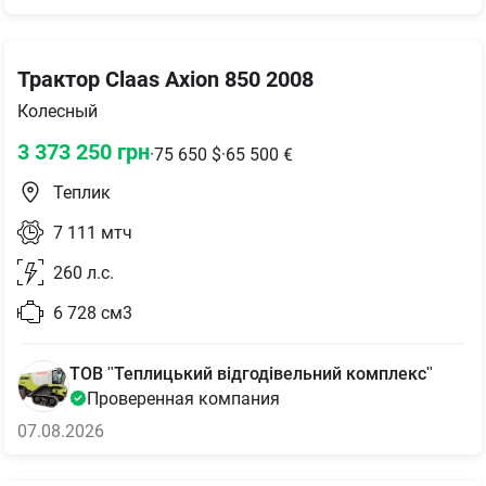
Трактор Claas Axion 850 2008
Колесный
3 373 250
грн
·
75 650
$
·
65 500
€
Теплик
7 111
мтч
260
л.с.
6 728
см3
ТОВ "Теплицький відгодівельний комплекс"
Проверенная компания
07.08.2026