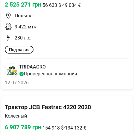
2 525 271
грн
·
56 633
$
·
49 034
€
Польша
9 422
мтч
230
л.с.
Под заказ
TRIDAAGRO
Проверенная компания
12.07.2026
Трактор JCB Fastrac 4220 2020
Колесный
6 907 789
грн
·
154 918
$
·
134 132
€