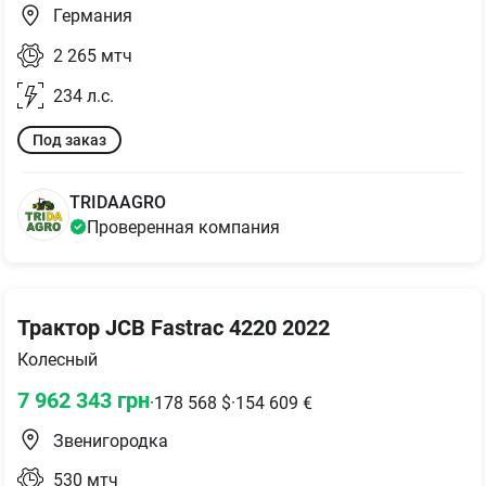
Германия
2 265
мтч
234
л.с.
Под заказ
TRIDAAGRO
Проверенная компания
Трактор JCB Fastrac 4220 2022
Колесный
7 962 343
грн
·
178 568
$
·
154 609
€
Звенигородка
530
мтч