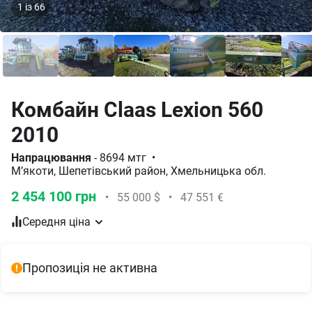
1
із
66
Комбайн Claas Lexion 560
2010
Напрацювання
- 8694 мтг
•
М’якоти, Шепетівський район, Хмельницька обл.
2 454 100 грн
•
55 000 $
•
47 551 €
Середня ціна
Пропозиція не активна