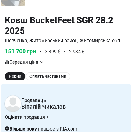
Ковш BucketFeet SGR 28.2
2025
Шевченка, Житомирський район, Житомирська обл.
151 700 грн
•
3 399 $
•
2 934 €
Середня ціна
Новий
Оплата частинами
Продавець
Віталій Чикалов
Оцінити продавця
Більше року
працює з RIA.com