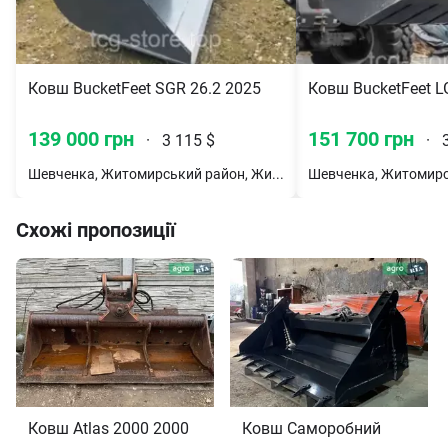
Ковш BucketFeet SGR 26.2 2025
Ковш BucketFeet L
139 000 грн
151 700 грн
·
3 115 $
·
3
Шевченка, Житомирський район, Житомирська обл.
Схожі пропозиції
Ковш Atlas 2000 2000
Ковш Саморобний