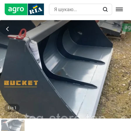
1
із
1