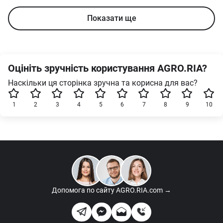
Показати ще
Оцініть зручність користування AGRO.RIA?
Наскільки ця сторінка зручна та корисна для вас?
1
2
3
4
5
6
7
8
9
10
Допомога по сайту
AGRO.RIA.com →