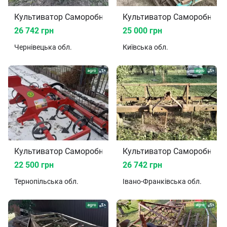
Культиватор Саморобний 2010
Культи
26 742 грн
25 000 грн
Чернівецька
обл.
Київська
обл.
Культиватор Саморобний 2025
Культи
22 500 грн
26 742 грн
Тернопільська
обл.
Івано-Франківська
обл.