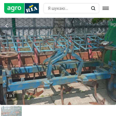
1
із
1