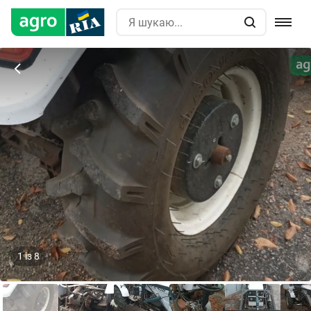
1
із
8