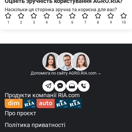
Оцініть зручність користування AGRO.RIA?
Наскільки ця сторінка зручна та корисна для вас?
1
2
3
4
5
6
7
8
9
10
Допомога по сайту
AGRO.RIA.com →
Продукти компанії RIA.com
Про проєкт
Політика приватності