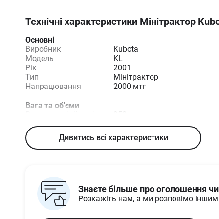
Технічні характеристики
Мінітрактор Kubo
Основні
Виробник
Kubota
Модель
KL
Рік
2001
Тип
Мінітрактор
Напрацювання
2000 мтг
Вага та об'єми
Вантажнопідйомність
950
навісного, кг
Об'єм паливного баку,
27
Дивитись всі характеристики
л
Споряджена вага, кг
1600
Габарити та розміри
Кліренс, мм
450
Знаєте більше про оголошення ч
Розкажіть нам, а ми розповімо інши