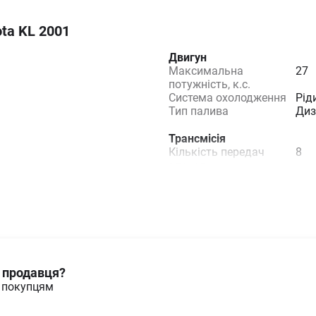
ta KL 2001
Двигун
Максимальна
27
потужність, к.с.
Система охолодження
Рід
Тип палива
Диз
Трансмісія
Кількість передач
8
вперед
Кількість передач
8
назад
Колісна формула
4x4
Тип коробки передач
Мех
Тип приводу
Пов
Характеристики технічного
и продавця?
Напрацювання, мтг
200
м покупцям
Стан
Нов