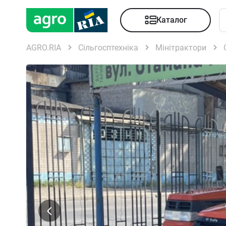
Каталог
AGRO.RIA
Сільгосптехніка
Мінітрактори