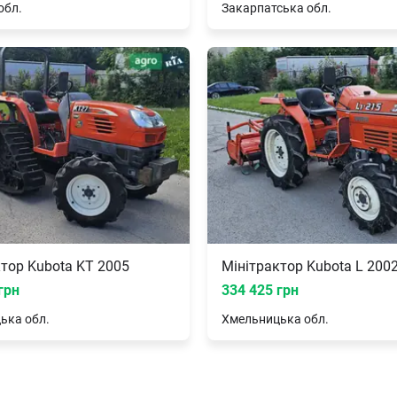
обл.
Закарпатська
обл.
тор Kubota KT 2005
Мінітрактор Kubota L 200
грн
334 425 грн
цька
обл.
Хмельницька
обл.