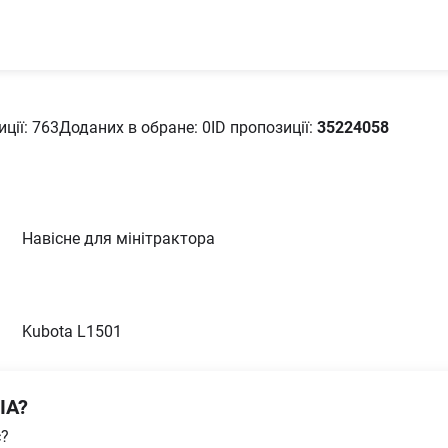
ції: 763
Доданих в oбране: 0
ID пропозиції:
35224058
Навісне для мінітрактора
Kubota L1501
IA?
с?