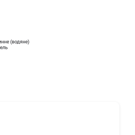
инне (водяне)
ель
анічна
ний
 стану
0
а