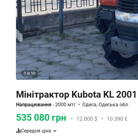
1
із
10
Мінітрактор Kubota KL 2001
Напрацювання
- 2000 мтг
•
Одеса, Одеська обл.
535 080 грн
•
12 000 $
•
10 390 €
Середня ціна