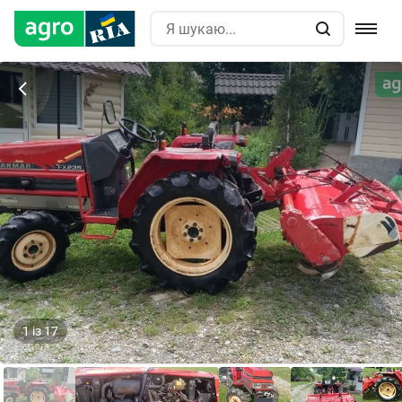
1
із
17