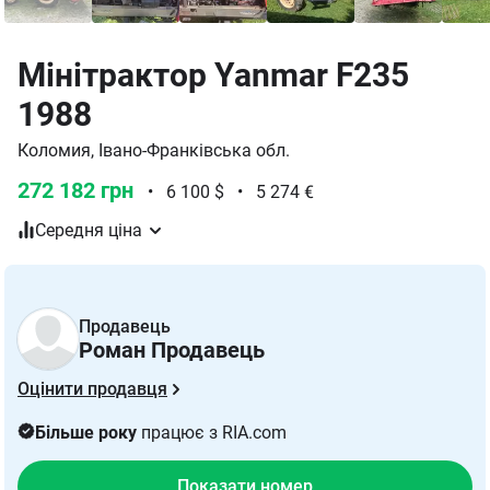
Мінітрактор Yanmar F235
1988
Коломия, Івано-Франківська обл.
272 182 грн
•
6 100 $
•
5 274 €
Середня ціна
Продавець
Роман Продавець
Оцінити продавця
Більше року
працює з RIA.com
Показати номер