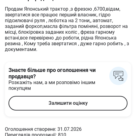
Продам Японський трактор ,з фрезою ,6700,відам,
звертатися все працює перший власник, гідро
підсилювачі руля , лєботка на 2 тони,, автомат,
заданий форкоп,масла фільтра поміняні, розворот на
місці, блокіровка заданих коліс , фреза гарному
встані,все перевірено ,до роботи, рідна Японська
резина , Кому треба звертатися , дуже гарно робить , з
документами.
Знаєте більше про оголошення чи
продавця?
Розкажіть нам, а ми розповімо іншим
покупцям
Залишити оцінку
Оголошення створене: 31.07.2026
Переглядів пропозиції: 810