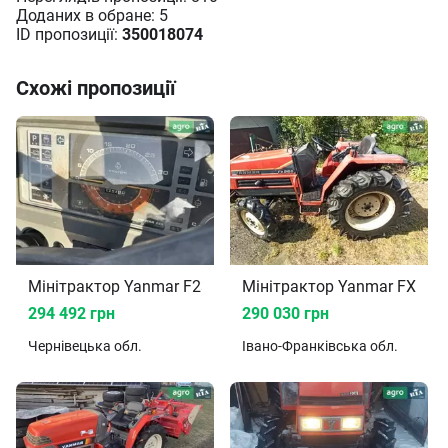
Доданих в oбране: 5
ID пропозиції:
350018074
Схожі пропозиції
Мінітрактор Yanmar F235 1992
Мінітрактор Yanmar FX 26
294 492 грн
290 030 грн
Чернівецька
обл.
Івано-Франківська
обл.