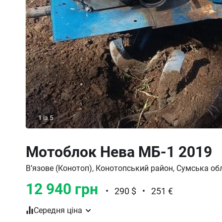
1
із
5
Мотоблок Нева МБ-1 2019
В’язове (Конотоп), Конотопський район, Сумська об
12 940 грн
•
290 $
•
251 €
Середня ціна