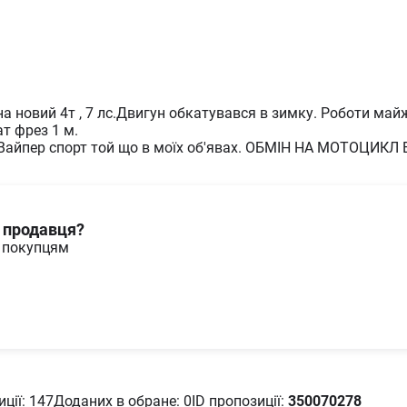
Трансмісія
Кількість передач
2
вперед
Кількість передач
2
назад
Привід
Рем
а новий 4т , 7 лс.Двигун обкатувався в зимку. Роботи май
т фрез 1 м.
Характеристики технічного
Вайпер спорт той що в моїх об'явах. ОБМІН НА МОТОЦИКЛ 
Стан
Вжи
и продавця?
м покупцям
ції: 147
Доданих в oбране: 0
ID пропозиції:
350070278