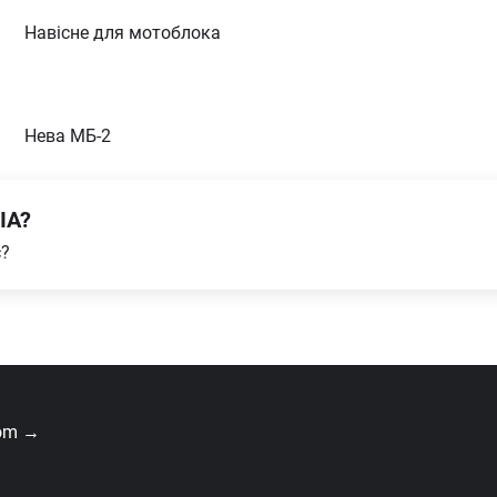
Навісне для мотоблока
Нева МБ-2
IA?
с?
com →