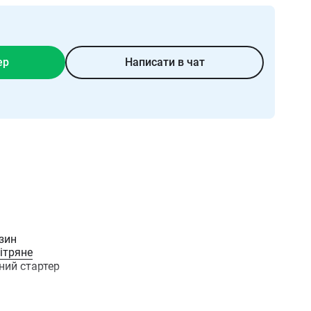
ер
Написати в чат
зин
ітряне
ний стартер