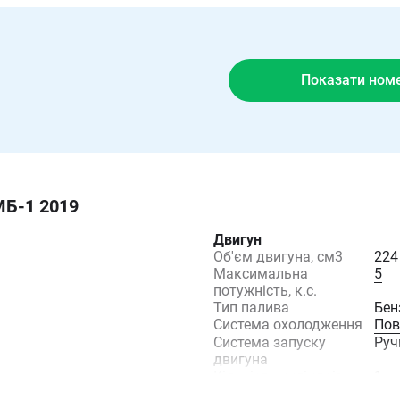
Показати ном
МБ-1 2019
Двигун
Об'єм двигуна, см3
224
Максимальна
5
потужність, к.с.
Тип палива
Бен
Система охолодження
Пов
Система запуску
Руч
двигуна
Кількість циліндрів
1