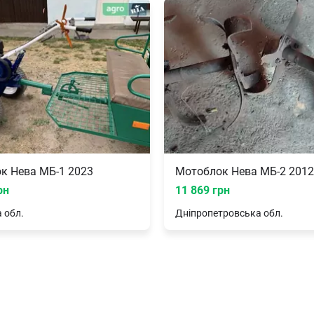
к Нева МБ-1 2023
Мотоблок Нева МБ-2 2012
рн
11 869 грн
а
обл.
Дніпропетровська
обл.