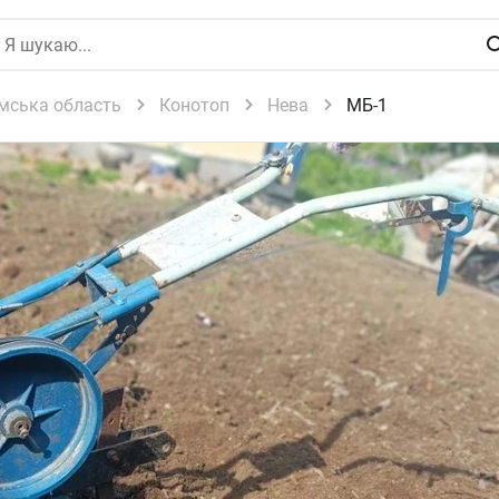
мська область
Конотоп
Нева
МБ-1