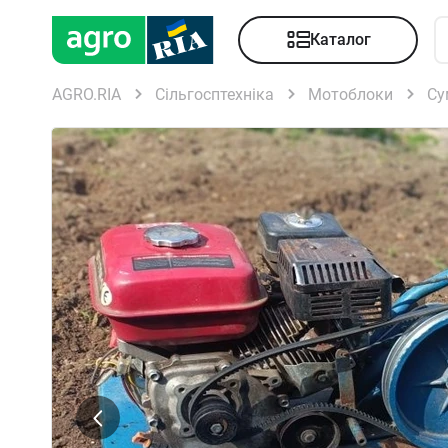
Каталог
AGRO.RIA
Сільгосптехніка
Мотоблоки
Су