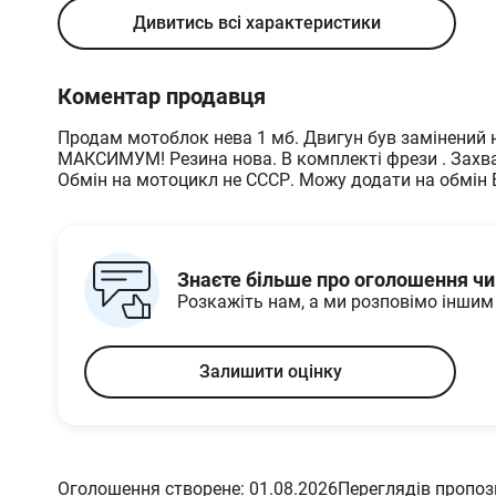
Споряджена вага, кг
85
Дивитись всі характеристики
Габарити та розміри
Транспортна довжина,
1740
Коментар продавця
мм
Транспортна ширина,
650
Продам мотоблок нева 1 мб. Двигун був замінений н
мм
МАКСИМУМ! Резина нова. В комплекті фрези . Захва
Транспортна висота,
1300
Обмін на мотоцикл не СССР. Можу додати на обмін 
мм
Знаєте більше про оголошення ч
Розкажіть нам, а ми розповімо інши
Залишити оцінку
Оголошення створене: 01.08.2026
Переглядів пропози