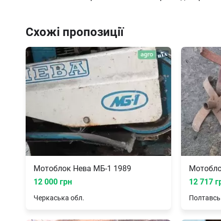
Схожі пропозиції
Мотоблок Нева МБ-1 1989
Мотобло
12 000 грн
12 717 г
Черкаська
обл.
Полтавсь