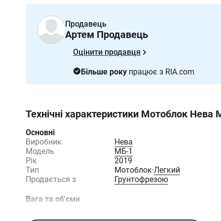
Продавець
Артем Продавець
Оцінити продавця
Більше року
працює з RIA.com
Технічні характеристики
Мотоблок Нева 
Основні
Виробник
Нева
Модель
МБ-1
Рік
2019
Тип
Мотоблок
·
Легкий
Продається з
Грунтофрезою
Вага та об'єми
Об'єм паливного баку,
2.9
л