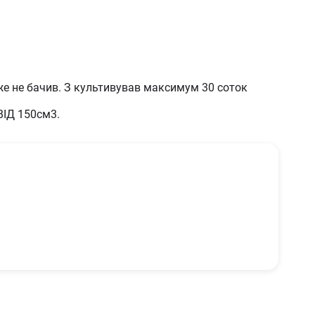
інний
же не бачив. З культивував максимум 30 соток
 стану
ВІД 150см3.
вана