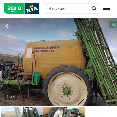
1
із
4