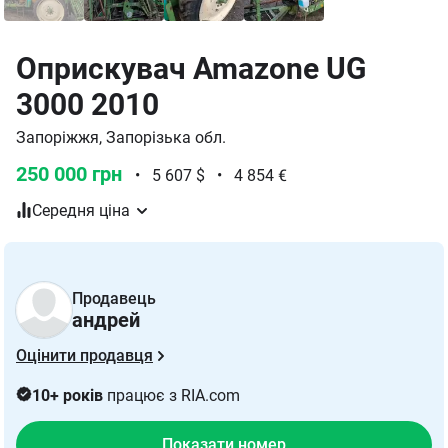
Оприскувач Amazone UG
3000 2010
Запоріжжя, Запорізька обл.
250 000 грн
•
5 607 $
•
4 854 €
Середня ціна
Продавець
андрей
Оцінити продавця
10+ років
працює з RIA.com
Показати номер