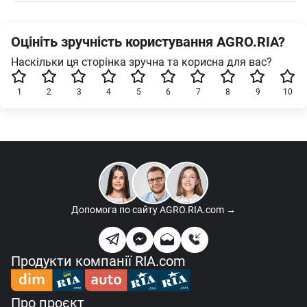
Оцініть зручність користування AGRO.RIA?
Наскільки ця сторінка зручна та корисна для вас?
1
2
3
4
5
6
7
8
9
10
Допомога по сайту
AGRO.RIA.com →
Продукти компанії RIA.com
Про проєкт