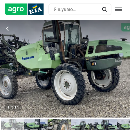
1
із
14