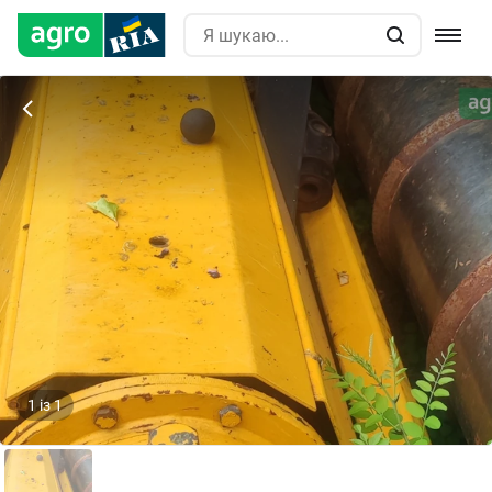
1
із
1