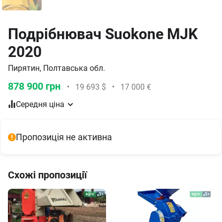
Подрібнювач Suokone MJK
2020
Пирятин, Полтавська обл.
878 900 грн
•
19 693 $
•
17 000 €
Середня ціна
Пропозиція не активна
Схожі пропозиції