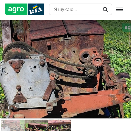
1
із
3