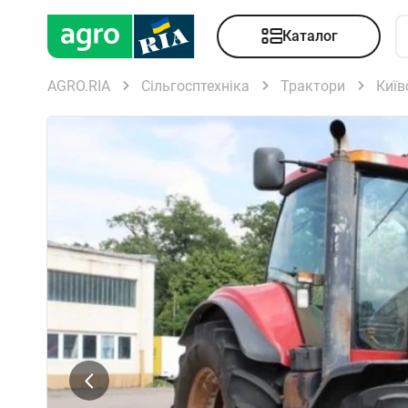
Каталог
AGRO.RIA
Сільгосптехніка
Трактори
Київ