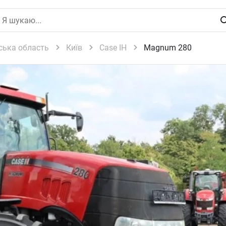
ська область
Київ
Case IH
Magnum 280