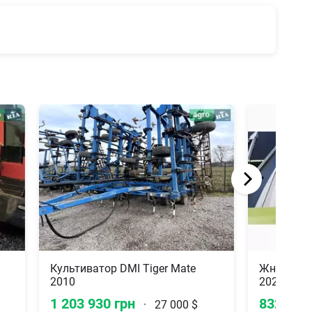
Культиватор DMI Tiger Mate
Жниварка 
2010
2020
1 203 930 грн
832 183
·
27 000 $