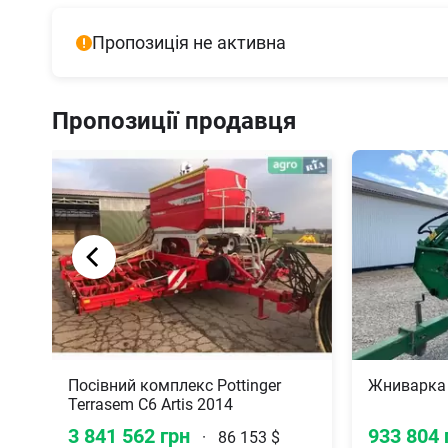
Пропозиція не активна
Пропозиції продавця
Посівний комплекс Pottinger
Жниварка 
Terrasem C6 Artis 2014
3 841 562 грн
933 804 
·
86 153 $