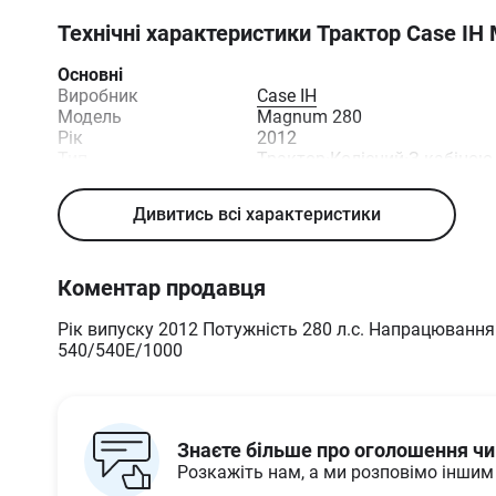
Технічні характеристики
Трактор Case IH
Основні
Виробник
Case IH
Модель
Magnum 280
Рік
2012
Тип
Трактор
·
Колісний
·
З кабіною
Дивитись всі характеристики
Коментар продавця
Рік випуску 2012 Потужність 280 л.с. Напрацювання
540/540Е/1000
Знаєте більше про оголошення ч
Розкажіть нам, а ми розповімо інши