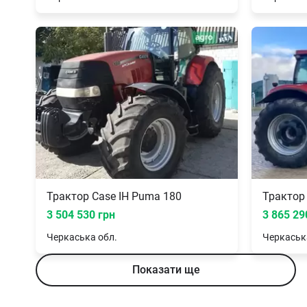
Трактор Case IH Puma 180
Трактор
3 504 530 грн
3 865 29
Черкаська
обл.
Черкаськ
Показати ще