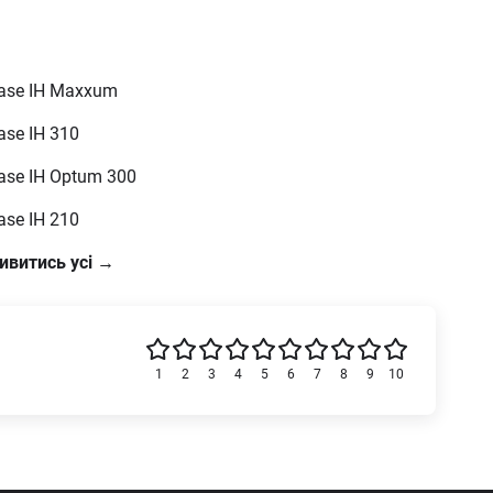
ase IH Maxxum
ase IH 310
ase IH Optum 300
ase IH 210
ивитись усі →
1
2
3
4
5
6
7
8
9
10