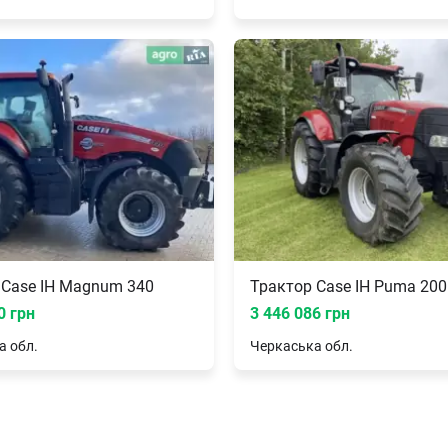
 Case IH Magnum 340
Трактор Case IH Puma 200
0 грн
3 446 086 грн
а
обл.
Черкаська
обл.