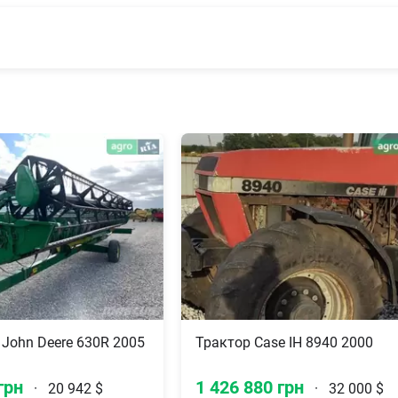
John Deere 630R 2005
Трактор Case IH 8940 2000
грн
1 426 880 грн
·
20 942 $
·
32 000 $