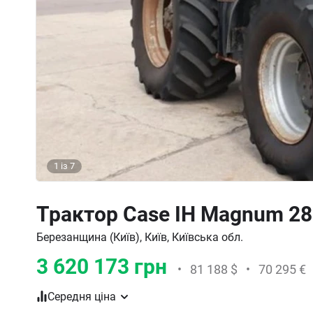
1
із
7
Трактор Case IH Magnum 28
Березанщина (Київ), Київ, Київська обл.
3 620 173 грн
•
81 188 $
•
70 295 €
Середня ціна