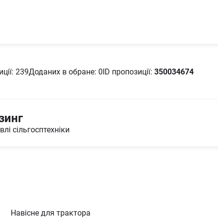
ції: 239
Доданих в oбране: 0
ID пропозиції:
350034674
зинг
лі сільгосптехніки
Навісне для трактора