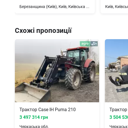
Березанщина (Київ), Київ, Київська обл.
Київ, Київсь
Схожі пропозиції
Трактор Case IH Puma 210
Трактор
3 497 314 грн
3 504 53
Черкаська
обл.
Черкаськ