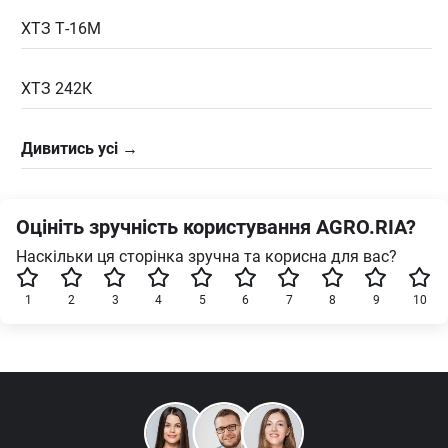
ХТЗ Т-16М
ХТЗ 242К
Дивитись усі →
Оцініть зручність користування AGRO.RIA?
Наскільки ця сторінка зручна та корисна для вас?
1
2
3
4
5
6
7
8
9
10