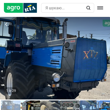
1
із
29