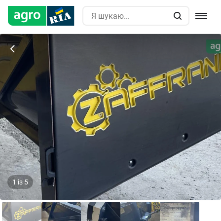
1
із
5