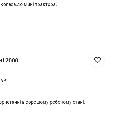
 колеса.до мині трактора.
ні 2000
36
€
ористанні в хорошому робочому стані.