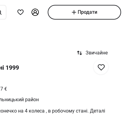
Продати
Звичайне
ні 1999
07
€
ельницький район
онечко на 4 колеса , в робочому стані. Деталі