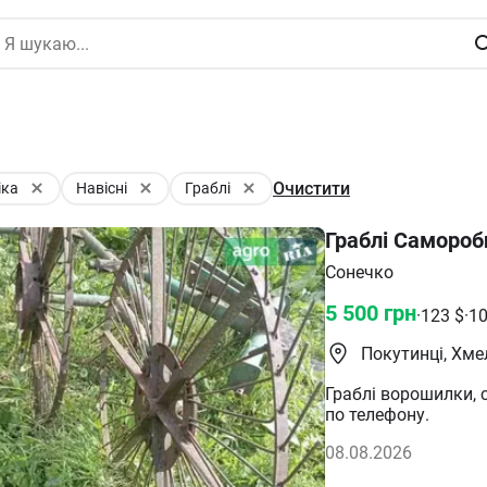
Очистити
іка
Навісні
Граблі
Граблі Самороб
Сонечко
5 500
грн
·
123
$
·
1
Покутинці, Хм
Граблі ворошилки, с
по телефону.
08.08.2026