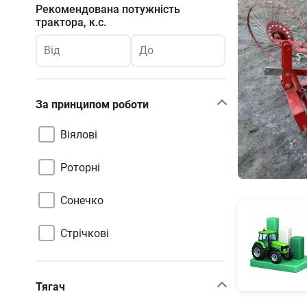
Рекомендована потужність
трактора, к.с.
Від
До
За принципом роботи
Віялові
Роторні
Сонечко
Стрічкові
Тягач