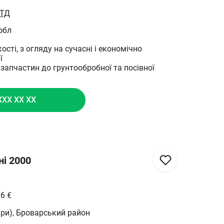
ЛТД
обл
ості, з огляду на сучасні і економічно
ї
запчастин до грунтообробної та посівної
XXX XX XX
ні 2000
36
€
ри), Броварський район