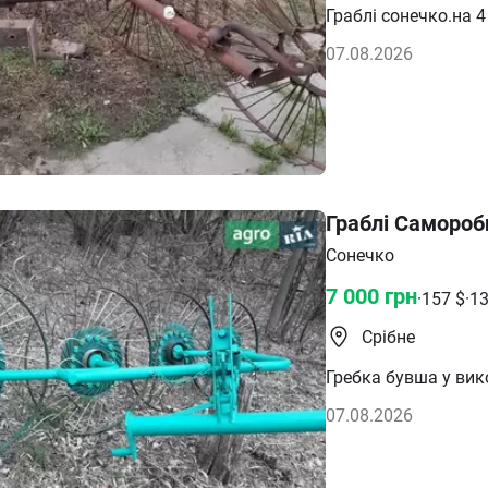
Граблі сонечко.на 4
07.08.2026
Граблі Самороб
Сонечко
7 000
грн
·
157
$
·
1
Срібне
Гребка бувша у вик
07.08.2026