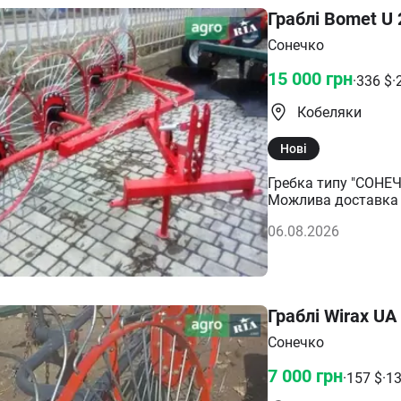
Граблі Bomet U
Сонечко
15 000
грн
·
336
$
·
Кобеляки
Нові
Гребка типу "СОНЕЧК
Можлива доставка 
06.08.2026
Граблі Wirax UA
Сонечко
7 000
грн
·
157
$
·
1