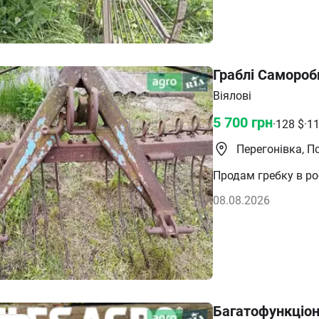
Граблі Самороб
Віялові
5 700
грн
·
128
$
·
1
Перегонівка, П
Продам гребку в ро
08.08.2026
Багатофункціон