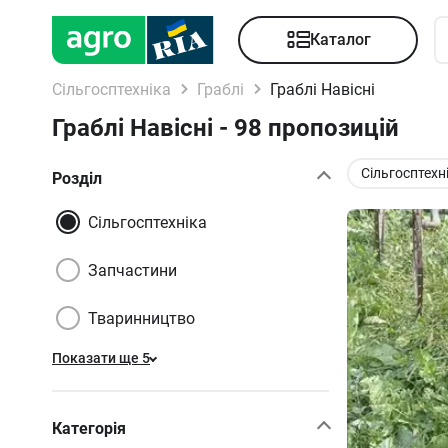
Каталог
Сільгосптехніка
Граблі
Граблі Навісні
Граблі Навісні - 98 пропозицій
Сільгосптехн
Розділ
Сільгосптехніка
Запчастини
Тваринництво
Показати ще 5
Категорія