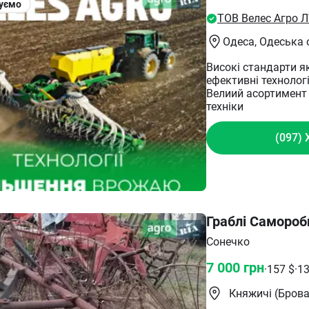
уємо
ТОВ Велес Агро 
Одеса
, Одеська 
Високі стандарти як
ефективні технологі
Велиий асортимент 
техніки
(097) 
Граблі Самороб
Сонечко
7 000
грн
·
157
$
·
1
Княжичі (Брова