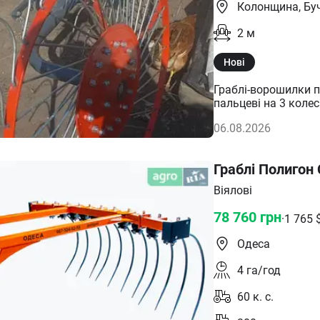
Колонщина, Бу
2
м
Нові
Граблі-ворошилки польськ
пальцеві на 3 коле
Використовуються д
06.08.2026
сіно в польових умо
так само для згріб
скошеної зеленої маси. Діаметр колеса 1.2 м. (32 спиці,
Граблі Полигон
сталь) Захват -2 м
Віялові
78 760
грн
·
1 765
Одеса
4
га/год
60
к. с.