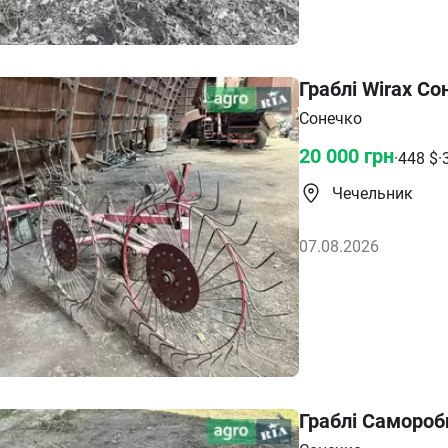
Граблі Wirax Со
Сонечко
20 000
грн
·
448
$
·
Чечельник
07.08.2026
Граблі Самороб