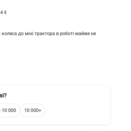
74
€
 колеса до міні трактора в роботі майже не
ві?
- 10 000
10 000+