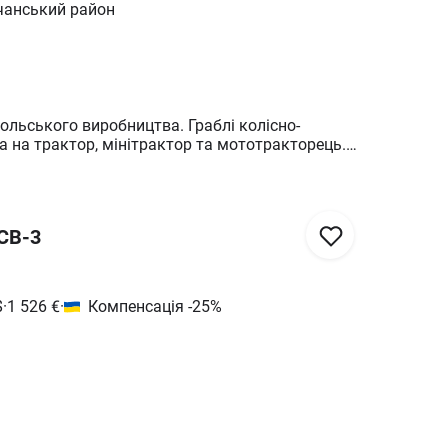
чанський район
ого виробництва. Граблі колісно-
са на трактор, мінітрактор та мототракторець.
ля ворошіння скошених трав при сушінні їх на
вах, згрібання сухого сіна в повздовжні валки,
ання соломи після збирання зернових або
 оцинкована
 СВ-3
етри
$
·
1 526
€
·
Компенсація -25%