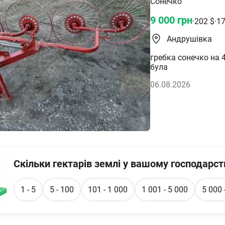
Сонечко
9 000
грн
·
202
$
·
1
Андрушівка
гребка сонечко на 4
була
06.08.2026
Скільки гектарів землі у вашому господарст
1 - 5
5 - 100
101 - 1 000
1 001 - 5 000
5 000 