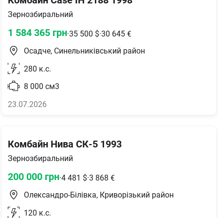
Зернозбиральний
1 584 365
грн
·
35 500
$
·
30 645
€
Осадче, Синельниківський район
280
к.с.
8 000
см3
23.07.2026
Комбайн Нива СК-5 1993
Зернозбиральний
200 000
грн
·
4 481
$
·
3 868
€
Олександро-Білівка, Криворізький район
120
к.с.