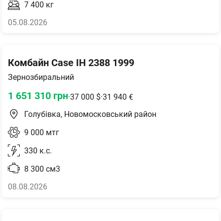
7 400
кг
05.08.2026
Комбайн Case IH 2388 1999
Зернозбиральний
1 651 310
грн
·
37 000
$
·
31 940
€
Голубівка, Новомосковський район
9 000
мтг
330
к.с.
8 300
см3
08.08.2026