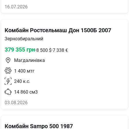
16.07.2026
Комбайн Ростсельмаш Дон 1500Б 2007
Зернозбиральний
379 355
грн
·
8 500
$
·
7 338
€
Магдалинівка
1 400
мтг
240
к.с.
14 860
см3
03.08.2026
Комбайн Sampo 500 1987