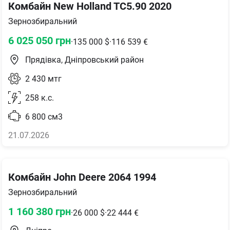
Комбайн New Holland TC5.90 2020
Зернозбиральний
6 025 050
грн
·
135 000
$
·
116 539
€
Прядівка, Дніпровський район
2 430
мтг
258
к.с.
6 800
см3
21.07.2026
Комбайн John Deere 2064 1994
Зернозбиральний
1 160 380
грн
·
26 000
$
·
22 444
€