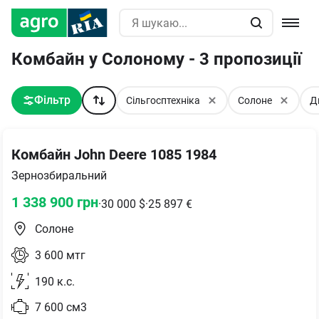
Комбайн у Солоному - 3 пропозиції
Фільтр
Сільгосптехніка
Солоне
Д
Комбайн John Deere 1085 1984
Зернозбиральний
1 338 900
грн
·
30 000
$
·
25 897
€
Солоне
3 600
мтг
190
к.с.
7 600
см3