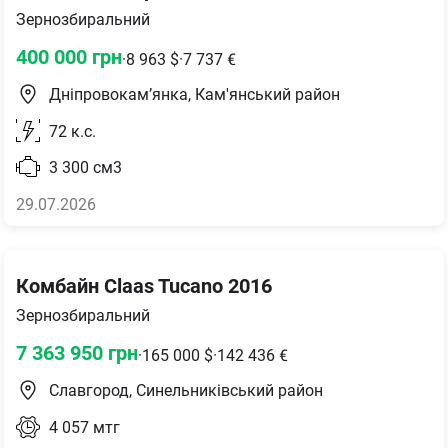
Зернозбиральний
400 000
грн
·
8 963
$
·
7 737
€
Дніпровокам’янка, Кам'янський район
72
к.с.
3 300
см3
29.07.2026
Комбайн Claas Tucano 2016
Зернозбиральний
7 363 950
грн
·
165 000
$
·
142 436
€
Славгород, Синельниківський район
4 057
мтг