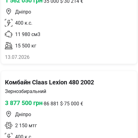
1 562 050
грн
·
35 000
$
·
30 214
€
Дніпро
400
к.с.
11 980
см3
15 500
кг
13.07.2026
Комбайн Claas Lexion 480 2002
Зернозбиральний
3 877 500
грн
·
86 881
$
·
75 000
€
Дніпро
2 150
мтг
400
к.с.