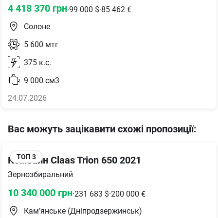
4 418 370
грн
·
99 000
$
·
85 462
€
Солоне
5 600
мтг
375
к.с.
9 000
см3
24.07.2026
Вас можуть зацікавити схожі пропозиції
:
ТОП
3
Комбайн Claas Trion 650 2021
Зернозбиральний
10 340 000
грн
·
231 683
$
·
200 000
€
Кам’янське (Дніпродзержинськ)