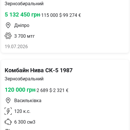
Зернозбиральний
5 132 450
грн
·
115 000
$
·
99 274
€
Дніпро
3 700
мтг
19.07.2026
Комбайн Нива СК-5 1987
Зернозбиральний
120 000
грн
·
2 689
$
·
2 321
€
Васильківка
120
к.с.
6 300
см3