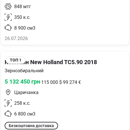
848
мтг
350
к.с.
8 900
см3
26.07.2026
ТОП
1
Комбайн New Holland TC5.90 2018
Зернозбиральний
5 132 450
грн
·
115 000
$
·
99 274
€
Царичанка
258
к.с.
6 800
см3
Безкоштовна доставка