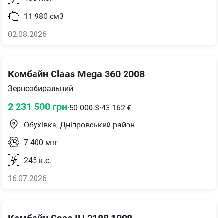
11 980
см3
02.08.2026
Комбайн Claas Mega 360 2008
Зернозбиральний
2 231 500
грн
·
50 000
$
·
43 162
€
Обухівка, Дніпровський район
7 400
мтг
245
к.с.
16.07.2026
Комбайн Case IH 2188 1998