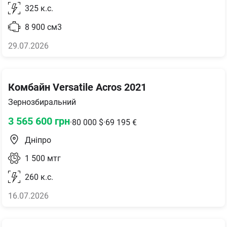
325
к.с.
8 900
см3
29.07.2026
Комбайн Versatile Acros 2021
Зернозбиральний
3 565 600
грн
·
80 000
$
·
69 195
€
Дніпро
1 500
мтг
260
к.с.
16.07.2026