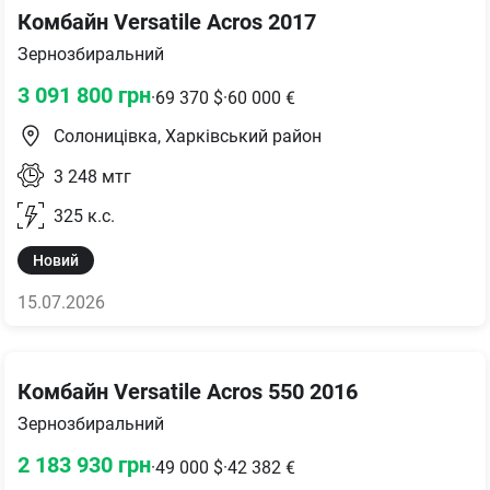
Комбайн Versatile Acros 2017
Зернозбиральний
3 091 800
грн
·
69 370
$
·
60 000
€
Солоницівка, Харківський район
3 248
мтг
325
к.с.
Новий
15.07.2026
Комбайн Versatile Acros 550 2016
Зернозбиральний
2 183 930
грн
·
49 000
$
·
42 382
€