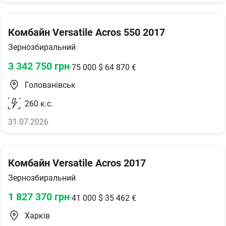
Комбайн Versatile Acros 550 2017
Зернозбиральний
3 342 750
грн
·
75 000
$
·
64 870
€
Голованівськ
260
к.с.
31.07.2026
Комбайн Versatile Acros 2017
Зернозбиральний
1 827 370
грн
·
41 000
$
·
35 462
€
Харків