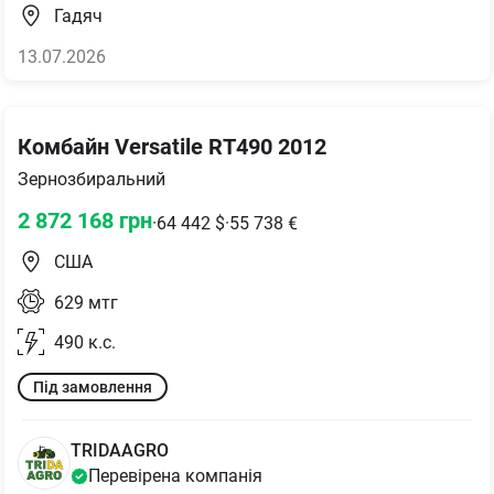
Гадяч
13.07.2026
Комбайн Versatile RT490 2012
Зернозбиральний
2 872 168
грн
·
64 442
$
·
55 738
€
США
629
мтг
490
к.с.
Під замовлення
TRIDAAGRO
Перевірена компанія