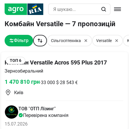
Комбайн Versatile — 7 пропозицій
Фільтр
Сільгосптехніка
Versatile
ТОП
6
Комбайн Versatile Acros 595 Plus 2017
Зернозбиральний
1 470 810
грн
·
33 000
$
·
28 543
€
Київ
ТОВ "ОТП Лізинг"
Перевірена компанія
15.07.2026