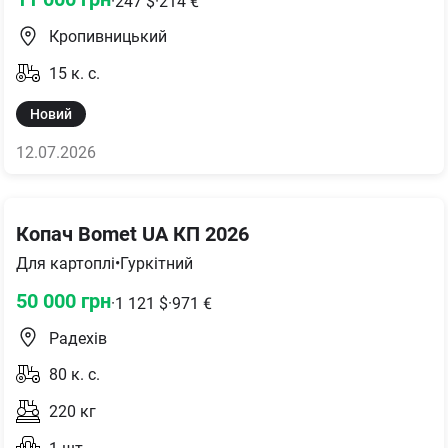
·
247
$
·
214
€
Кропивницький
15
к. с.
Новий
12.07.2026
Копач Bomet UA КП 2026
Для картоплі
•
Гуркітний
50 000
грн
·
1 121
$
·
971
€
Радехів
80
к. с.
220
кг