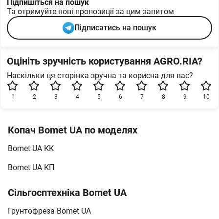
Підпишіться на пошук
Та отримуйте нові пропозиції за цим запитом
Підписатись на пошук
Оцініть зручність користування AGRO.RIA?
Наскільки ця сторінка зручна та корисна для вас?
1
2
3
4
5
6
7
8
9
10
Копач Bomet UA по моделях
Bomet UA КК
Bomet UA КП
Сільгосптехніка Bomet UA
Грунтофреза Bomet UA