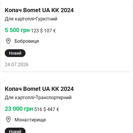
Копач Bomet UA КК 2024
Для картоплі
•
Гуркітний
5 500
грн
·
123
$
·
107
€
Бобровиця
Новий
24.07.2026
Копач Bomet UA КК 2024
Для картоплі
•
Транспортерний
23 000
грн
·
516
$
·
447
€
Монастирище
Новий