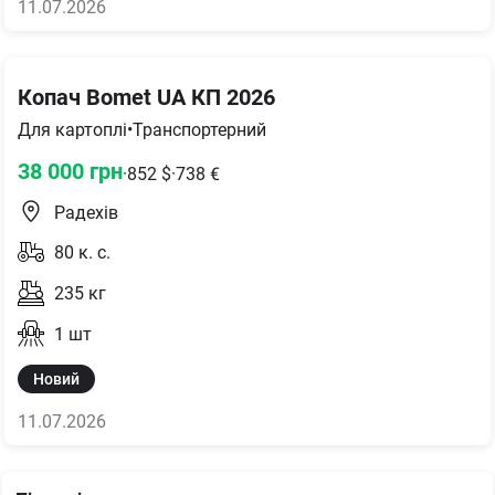
11.07.2026
Копач Bomet UA КП 2026
Для картоплі
•
Транспортерний
38 000
грн
·
852
$
·
738
€
Радехів
80
к. с.
235
кг
1
шт
Новий
11.07.2026