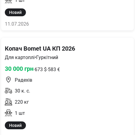
1
шт
Новий
11.07.2026
Копач Bomet UA КП 2026
Для картоплі
•
Гуркітний
30 000
грн
·
673
$
·
583
€
Радехів
30
к. с.
220
кг
1
шт
Новий