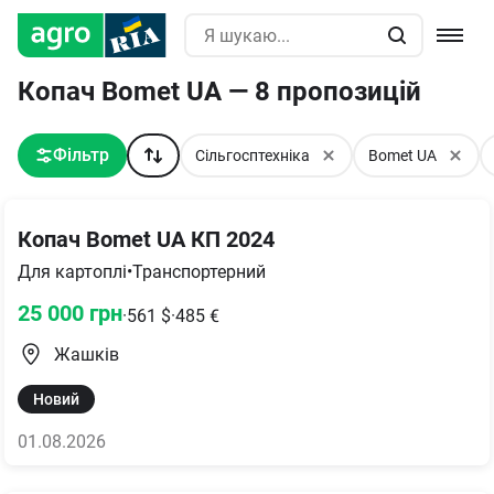
Копач Bomet UA — 8 пропозицій
Фільтр
Сільгосптехніка
Bomet UA
Копач Bomet UA КП 2024
Для картоплі
•
Транспортерний
25 000
грн
·
561
$
·
485
€
Жашків
Новий
01.08.2026