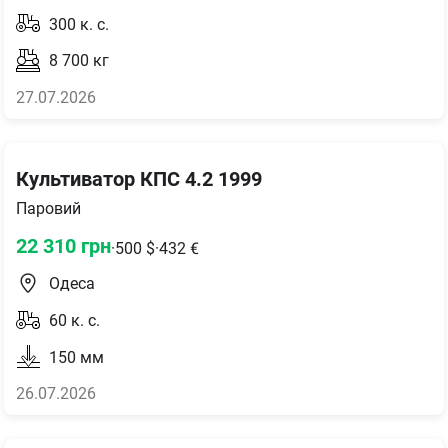
300
к. с.
8 700
кг
27.07.2026
Культиватор КПС 4.2 1999
Паровий
22 310
грн
·
500
$
·
432
€
Одеса
60
к. с.
150
мм
26.07.2026