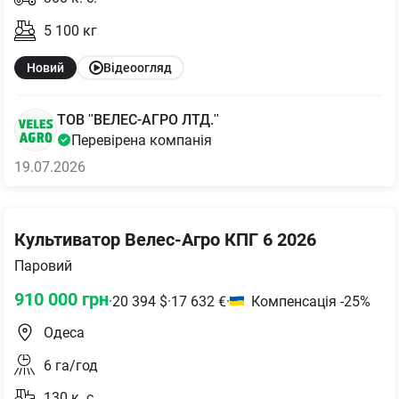
5 100
кг
Новий
Відеоогляд
ТОВ "ВЕЛЕС-АГРО ЛТД."
Перевірена компанія
19.07.2026
Культиватор Велес-Агро КПГ 6 2026
Паровий
910 000
грн
·
20 394
$
·
17 632
€
·
Компенсація -25%
Одеса
6
га/год
130
к. с.