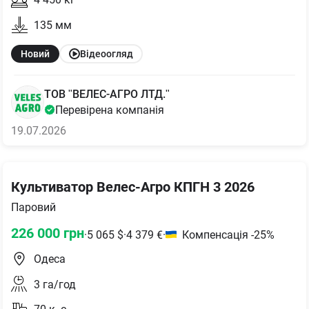
135
мм
Новий
Відеоогляд
ТОВ "ВЕЛЕС-АГРО ЛТД."
Перевірена компанія
19.07.2026
Культиватор Велес-Агро КПГН 3 2026
Паровий
226 000
грн
·
5 065
$
·
4 379
€
·
Компенсація -25%
Одеса
3
га/год