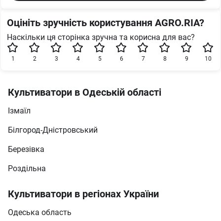
Оцініть зручність користування AGRO.RIA?
Наскільки ця сторінка зручна та корисна для вас?
1
2
3
4
5
6
7
8
9
10
Культиватори в Одеській області
Ізмаїл
Білгород-Дністровський
Березівка
Роздільна
Культиватори в регіонах України
Одеська область