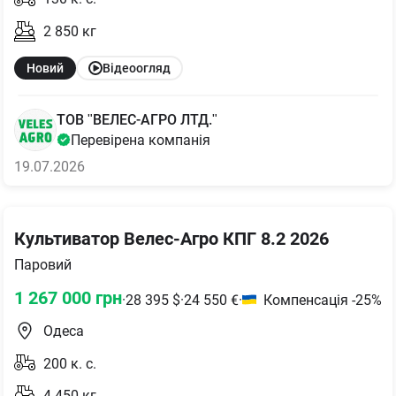
2 850
кг
Новий
Відеоогляд
ТОВ "ВЕЛЕС-АГРО ЛТД."
Перевірена компанія
19.07.2026
Культиватор Велес-Агро КПГ 8.2 2026
Паровий
1 267 000
грн
·
28 395
$
·
24 550
€
·
Компенсація -25%
Одеса
200
к. с.
4 450
кг