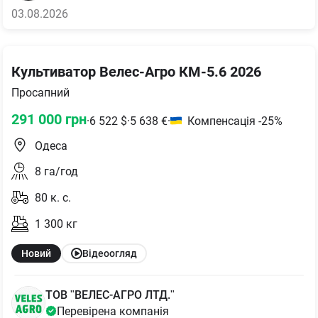
03.08.2026
Культиватор Велес-Агро КМ-5.6 2026
Просапний
291 000
грн
·
6 522
$
·
5 638
€
·
Компенсація -25%
Одеса
8
га/год
80
к. с.
1 300
кг
Новий
Відеоогляд
ТОВ "ВЕЛЕС-АГРО ЛТД."
Перевірена компанія