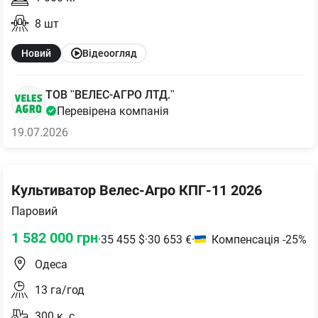
8
шт
Новий
Відеоогляд
ТОВ "ВЕЛЕС-АГРО ЛТД."
Перевірена компанія
19.07.2026
Культиватор Велес-Агро КПГ-11 2026
Паровий
1 582 000
грн
·
35 455
$
·
30 653
€
·
Компенсація -25%
Одеса
13
га/год
300
к. с.