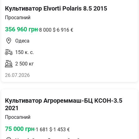
Культиватор Elvorti Polaris 8.5 2015
Просапний
356 960
грн
·
8 000
$
·
6 916
€
Одеса
150
к. с.
2 500
кг
26.07.2026
Культиватор Агрореммаш-БЦ КСОН-3.5
2021
Просапний
75 000
грн
·
1 681
$
·
1 453
€