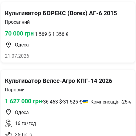
Культиватор БОРЕКС (Borex) АГ-6 2015
Просапний
70 000
грн
·
1 569
$
·
1 356
€
Одеса
21.07.2026
Культиватор Велес-Агро КПГ-14 2026
Паровий
1 627 000
грн
·
36 463
$
·
31 525
€
·
Компенсація -25%
Одеса
16
га/год
350
к. с.