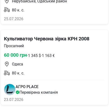
Нерубайське, Одеський район
80
к. с.
25.07.2026
Культиватор Червона зірка КРН 2008
Просапний
60 000
грн
·
1 345
$
·
1 163
€
Одеса
80
к. с.
АГРО PLACE
Перевірена компанія
23.07.2026