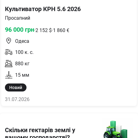
Культиватор КРН 5.6 2026
Просапний
96 000
грн
·
2 152
$
·
1 860
€
Одеса
100
к. с.
880
кг
15
мм
Новий
31.07.2026
Скільки гектарів землі у
вашому господарстві?