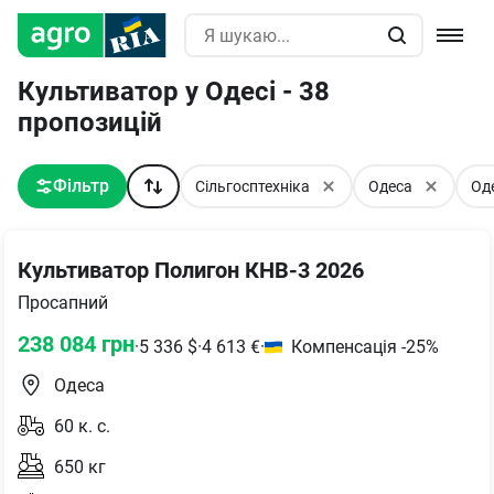
Культиватор у Одесі - 38
пропозицій
Фільтр
Сільгосптехніка
Одеса
Од
Культиватор Полигон КНВ-3 2026
Просапний
238 084
грн
·
5 336
$
·
4 613
€
·
Компенсація -25%
Одеса
60
к. с.
650
кг