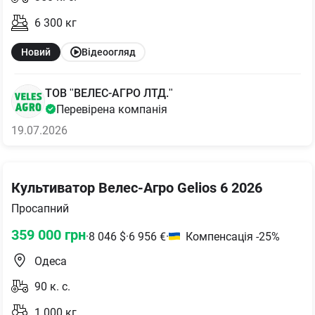
6 300
кг
Новий
Відеоогляд
ТОВ "ВЕЛЕС-АГРО ЛТД."
Перевірена компанія
19.07.2026
Культиватор Велес-Агро Gelios 6 2026
Просапний
359 000
грн
·
8 046
$
·
6 956
€
·
Компенсація -25%
Одеса
90
к. с.
1 000
кг