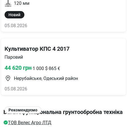
120
мм
Новий
05.08.2026
Культиватор КПС 4 2017
Паровий
44 620
грн
·
1 000
$
·
865
€
Нерубайське, Одеський район
05.08.2026
Рекомендуємо
Багатофункціональна грунтообробна техніка
ТОВ Велес Агро ЛТД