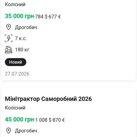
Колісний
35 000
грн
·
784
$
·
677
€
Дрогобич
7
к.с.
180
кг
Новий
27.07.2026
Мінітрактор Саморобний 2026
Колісний
45 000
грн
·
1 008
$
·
870
€
Дрогобич