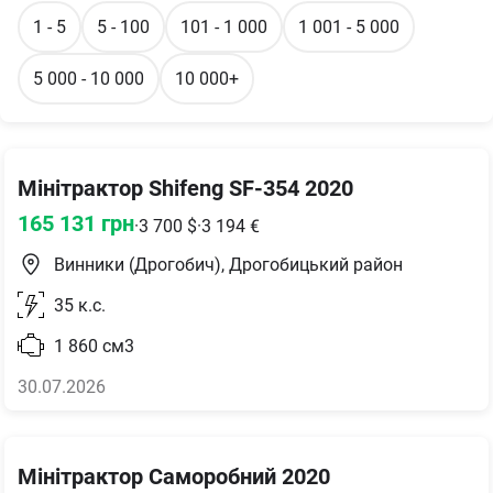
1 - 5
5 - 100
101 - 1 000
1 001 - 5 000
5 000 - 10 000
10 000+
Мінітрактор Shifeng SF-354 2020
165 131
грн
·
3 700
$
·
3 194
€
Винники (Дрогобич), Дрогобицький район
35
к.с.
1 860
см3
30.07.2026
Мінітрактор Саморобний 2020