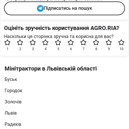
Підписатись на пошук
Оцініть зручність користування AGRO.RIA?
Наскільки ця сторінка зручна та корисна для вас?
1
2
3
4
5
6
7
8
9
10
Мінітрактори в Львівській області
Буськ
Городок
Золочів
Львів
Радехів