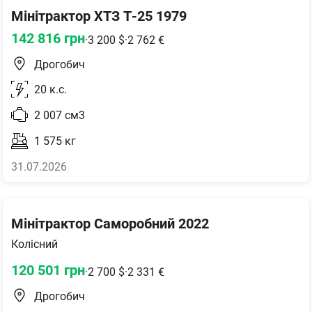
Мінітрактор ХТЗ Т-25 1979
142 816
грн
·
3 200
$
·
2 762
€
Дрогобич
20
к.с.
2 007
см3
1 575
кг
31.07.2026
Мінітрактор Саморобний 2022
Колісний
120 501
грн
·
2 700
$
·
2 331
€
Дрогобич