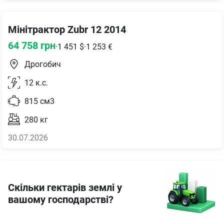
Мінітрактор Zubr 12 2014
64 758
грн
·
1 451
$
·
1 253
€
Дрогобич
12
к.с.
815
см3
280
кг
30.07.2026
Скільки гектарів землі у
вашому господарстві?