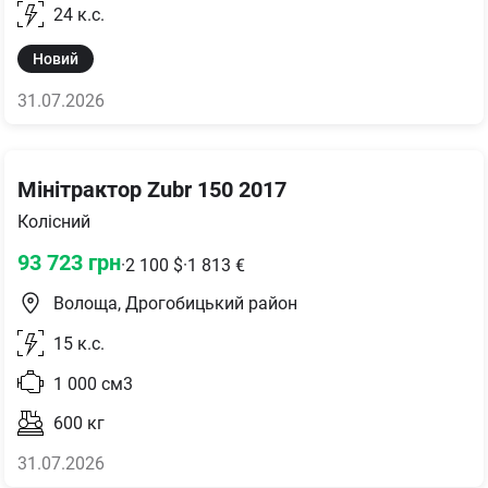
24
к.с.
Новий
31.07.2026
Мінітрактор Zubr 150 2017
Колісний
93 723
грн
·
2 100
$
·
1 813
€
Волоща, Дрогобицький район
15
к.с.
1 000
см3
600
кг
31.07.2026