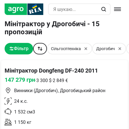
Мінітрактор у Дрогобичі - 15
пропозицій
Фільтр
Сільгосптехніка
Дрогобич
Мінітрактор Dongfeng DF-240 2011
147 279
грн
·
3 300
$
·
2 849
€
Винники (Дрогобич), Дрогобицький район
24
к.с.
1 532
см3
1 150
кг