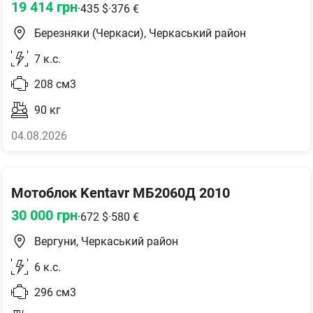
19 414
грн
·
435
$
·
376
€
Березняки (Черкаси), Черкаський район
7
к.с.
208
см3
90
кг
04.08.2026
Мотоблок Kentavr МБ2060Д 2010
30 000
грн
·
672
$
·
580
€
Вергуни, Черкаський район
6
к.с.
296
см3