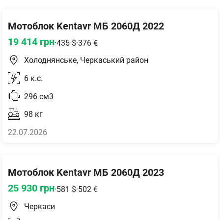
Мотоблок Kentavr МБ 2060Д 2022
19 414
грн
·
435
$
·
376
€
Холоднянське, Черкаський район
6
к.с.
296
см3
98
кг
22.07.2026
Мотоблок Kentavr МБ 2060Д 2023
25 930
грн
·
581
$
·
502
€
Черкаси