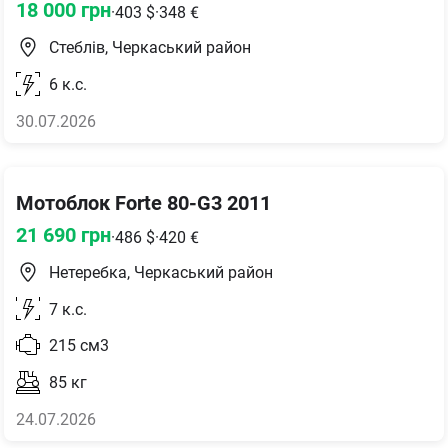
18 000
грн
·
403
$
·
348
€
Стеблів, Черкаський район
6
к.с.
30.07.2026
Мотоблок Forte 80-G3 2011
21 690
грн
·
486
$
·
420
€
Нетеребка, Черкаський район
7
к.с.
215
см3
85
кг
24.07.2026