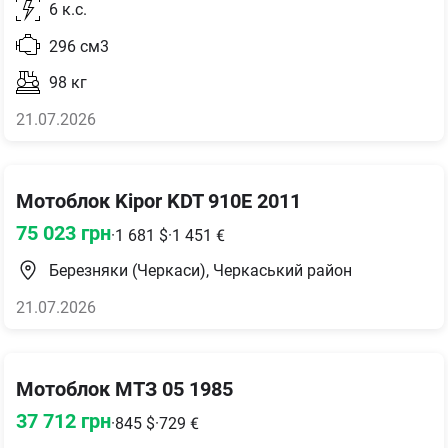
6
к.с.
296
см3
98
кг
21.07.2026
Мотоблок Kipor KDT 910E 2011
75 023
грн
·
1 681
$
·
1 451
€
Березняки (Черкаси), Черкаський район
21.07.2026
Мотоблок МТЗ 05 1985
37 712
грн
·
845
$
·
729
€