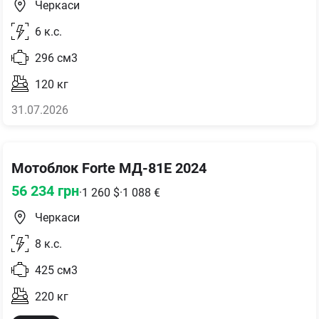
Черкаси
6
к.с.
296
см3
120
кг
31.07.2026
Мотоблок Forte МД-81Е 2024
56 234
грн
·
1 260
$
·
1 088
€
Черкаси
8
к.с.
425
см3
220
кг