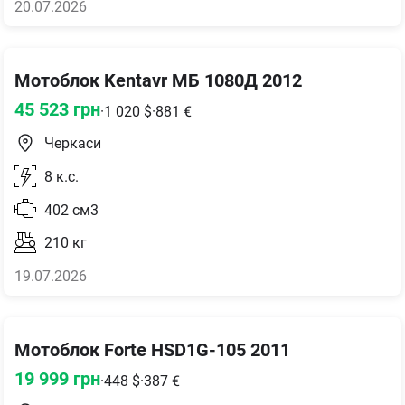
20.07.2026
Мотоблок Kentavr МБ 1080Д 2012
45 523
грн
·
1 020
$
·
881
€
Черкаси
8
к.с.
402
см3
210
кг
19.07.2026
Мотоблок Forte HSD1G-105 2011
19 999
грн
·
448
$
·
387
€