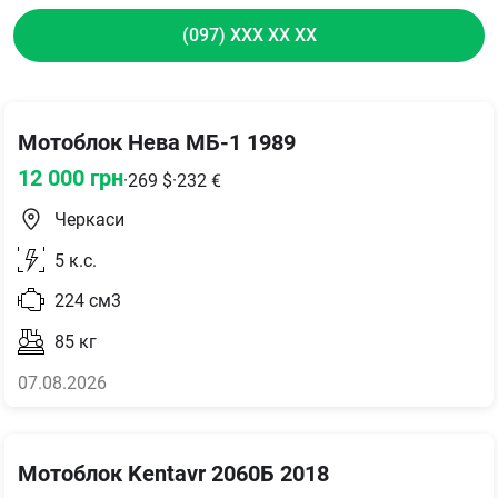
(097) XXX XX XX
Мотоблок Нева МБ-1 1989
12 000
грн
·
269
$
·
232
€
Черкаси
5
к.с.
224
см3
85
кг
07.08.2026
Мотоблок Kentavr 2060Б 2018