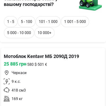
вашому господарстві?
1 - 5
5 - 100
101 - 1 000
1 001 - 5 000
5 000 - 10 000
10 000+
Мотоблок Kentavr МБ 2090Д 2019
25 885
грн
·
580
$
·
501
€
Черкаси
9
к.с.
418
см3
169
кг