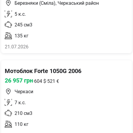
Березняки (Сміла), Черкаський район
5
к.с.
245
см3
135
кг
21.07.2026
Мотоблок Forte 1050G 2006
26 957
грн
·
604
$
·
521
€
Черкаси
7
к.с.
210
см3
110
кг