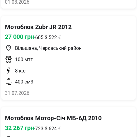
01.08.2026
Мотоблок Zubr JR 2012
27 000
грн
·
605
$
·
522
€
Вільшана, Черкаський район
100
мтг
8
к.с.
400
см3
31.07.2026
Мотоблок Мотор-Січ МБ-6Д 2010
32 267
грн
·
723
$
·
624
€