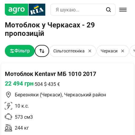
Мотоблок у Черкасах - 29
пропозицій
Фільтр
Сільгосптехніка
Черкаси
Мотоблок Kentavr МБ 1010 2017
22 494
грн
·
504
$
·
435
€
Березняки (Черкаси), Черкаський район
10
к.с.
573
см3
244
кг