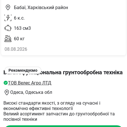
Бабаї, Харківський район
6
к.с.
163
см3
60
кг
08.08.2026
Рекомендуємо
Багатофункціональна грунтообробна техніка
ТОВ Велес Агро ЛТД
Одеса
, Одеська обл
Високі стандарти якості, з огляду на сучасні і
економічно ефективні технології
Велиий асортимент запчастин до грунтообробної та
посівної техніки