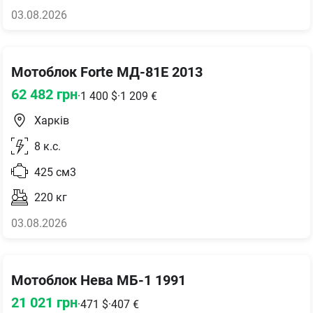
03.08.2026
Мотоблок Forte МД-81Е 2013
62 482
грн
·
1 400
$
·
1 209
€
Харків
8
к.с.
425
см3
220
кг
03.08.2026
Мотоблок Нева МБ-1 1991
21 021
грн
·
471
$
·
407
€