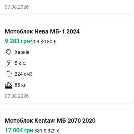
07.08.2026
Мотоблок Нева МБ-1 2024
9 283
грн
·
208
$
·
180
€
Харків
5
к.с.
224
см3
85
кг
07.08.2026
Мотоблок Kentavr МБ 2070 2020
17 004
грн
·
381
$
·
329
€