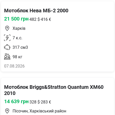
Мотоблок Нева МБ-2 2000
21 500
грн
·
482
$
·
416
€
Харків
7
к.с.
317
см3
98
кг
07.08.2026
Мотоблок Briggs&Stratton Quantum XM60
2010
14 639
грн
·
328
$
·
283
€
Пісочин, Харківський район