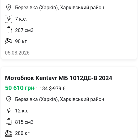
Березівка (Харків), Харківський район
7
к.с.
207
см3
90
кг
05.08.2026
Мотоблок Kentavr МБ 1012ДЕ-8 2024
50 610
грн
·
1 134
$
·
979
€
Березівка (Харків), Харківський район
12
к.с.
815
см3
280
кг