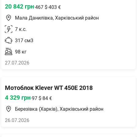
20 842
грн
·
467
$
·
403
€
Мала Данилівка, Харківський район
7
к.с.
317
см3
98
кг
27.07.2026
Мотоблок Klever WT 450E 2018
4 329
грн
·
97
$
·
84
€
Березівка (Харків), Харківський район
26.07.2026