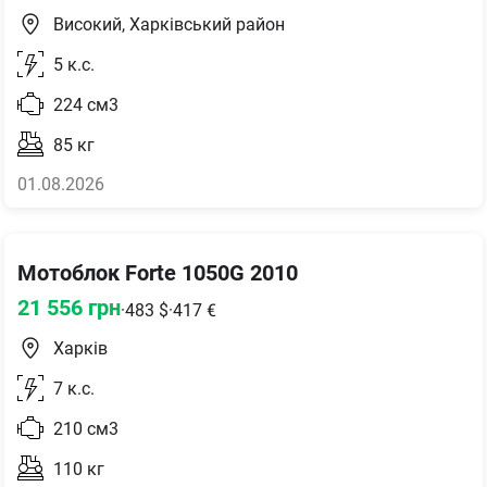
Високий, Харківський район
5
к.с.
224
см3
85
кг
01.08.2026
Мотоблок Forte 1050G 2010
21 556
грн
·
483
$
·
417
€
Харків
7
к.с.
210
см3
110
кг