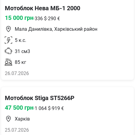
Мотоблок Нева МБ-1 2000
15 000
грн
·
336
$
·
290
€
Мала Данилівка, Харківський район
5
к.с.
31
см3
85
кг
26.07.2026
Мотоблок Stiga ST5266P
47 500
грн
·
1 064
$
·
919
€
Харків
25.07.2026