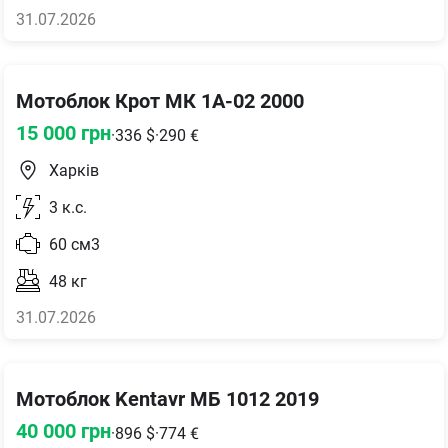
31.07.2026
Мотоблок Крот МК 1А-02 2000
15 000
грн
·
336
$
·
290
€
Харків
3
к.с.
60
см3
48
кг
31.07.2026
Мотоблок Kentavr МБ 1012 2019
40 000
грн
·
896
$
·
774
€