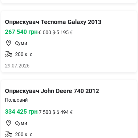
Оприскувач Tecnoma Galaxy 2013
267 540
грн
·
6 000
$
·
5 195
€
Суми
200
к. с.
29.07.2026
Оприскувач John Deere 740 2012
Польовий
334 425
грн
·
7 500
$
·
6 494
€
Суми
200
к. с.