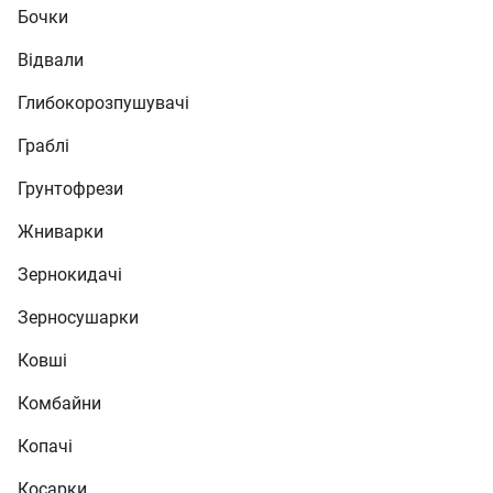
Бочки
Відвали
Глибокорозпушувачі
Граблі
Грунтофрези
Жниварки
Зернокидачі
Зерносушарки
Ковші
Комбайни
Копачі
Косарки