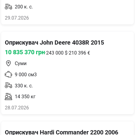
200
к. с.
29.07.2026
Оприскувач John Deere 4038R 2015
10 835 370
грн
·
243 000
$
·
210 396
€
Суми
9 000
см3
330
к. с.
14 350
кг
28.07.2026
Оприскувач Hardi Commander 2200 2006