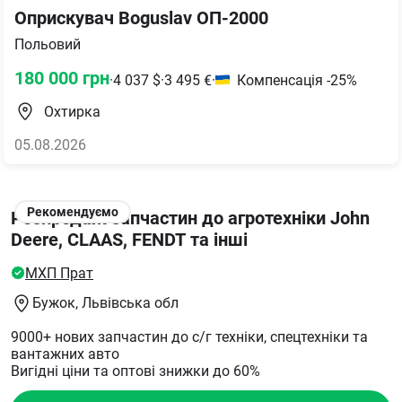
Оприскувач Boguslav ОП-2000
Польовий
180 000
грн
·
4 037
$
·
3 495
€
·
Компенсація -25%
Охтирка
05.08.2026
Рекомендуємо
Розпродаж запчастин до агротехніки John
Deere, CLAAS, FENDT та інші
МХП Прат
Бужок
, Львівська обл
9000+ нових запчастин до с/г техніки, спецтехніки та
вантажних авто
Вигідні ціни та оптові знижки до 60%