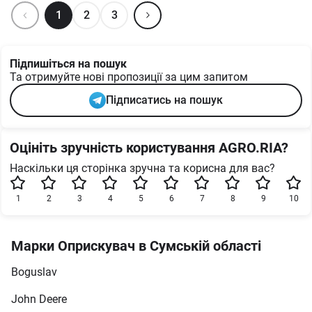
1
2
3
Підпишіться на пошук
Та отримуйте нові пропозиції за цим запитом
Підписатись на пошук
Оцініть зручність користування AGRO.RIA?
Наскільки ця сторінка зручна та корисна для вас?
1
2
3
4
5
6
7
8
9
10
Марки Оприскувач в Сумській області
Boguslav
John Deere