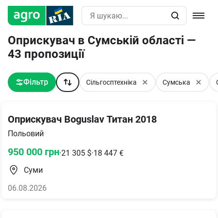
Оприскувач в Сумській області —
43 пропозиції
Фільтр
Сільгосптехніка
Сумська
Оприскувач Boguslav Титан 2018
Польовий
950 000
грн
·
21 305
$
·
18 447
€
Суми
06.08.2026