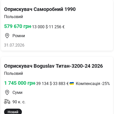
Оприскувач Саморобний 1990
Польовий
579 670
грн
·
13 000
$
·
11 256
€
Ромни
31.07.2026
Оприскувач Boguslav Титан-3200-24 2026
Польовий
1 745 000
грн
·
39 134
$
·
33 883
€
·
Компенсація -25%
Суми
90
к. с.
Новий